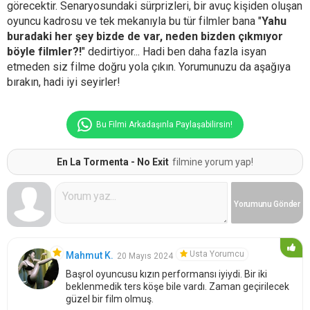
görecektir. Senaryosundaki sürprizleri, bir avuç kişiden oluşan
oyuncu kadrosu ve tek mekanıyla bu tür filmler bana "
Yahu
buradaki her şey bizde de var, neden bizden çıkmıyor
böyle filmler?!
" dedirtiyor... Hadi ben daha fazla isyan
etmeden siz filme doğru yola çıkın. Yorumunuzu da aşağıya
bırakın, hadi iyi seyirler!
Bu Filmi Arkadaşınla Paylaşabilirsin!
En La Tormenta - No Exit
filmine yorum yap!
Yorumunu
Gönder
Usta Yorumcu
Mahmut K.
20 Mayıs 2024
Başrol oyuncusu kızın performansı iyiydi. Bir iki
beklenmedik ters köşe bile vardı. Zaman geçirilecek
güzel bir film olmuş.