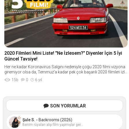
2020 Filmleri Mini Liste! "Ne İzlesem?" Diyenler İçin 5 İyi
Güncel Tavsiye!
Her ne kadar Koronavirüs Salgını nedeniyle çoğu 2020 filmi vizyona
giremiyor olsa da, Temmuz'a kadar pek çok başarılı 2020 filmleri izle
dim. Bugün de ta
15
b
0
6 yıl
SON YORUMLAR
Şule S. -
Backrooms (2026)
Benim rüyaları alıp film yapmışlar ger...