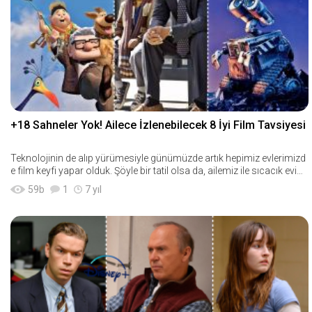
+18 Sahneler Yok! Ailece İzlenebilecek 8 İyi Film Tavsiyesi
Teknolojinin de alıp yürümesiyle günümüzde artık hepimiz evlerimizd
e film keyfi yapar olduk. Şöyle bir tatil olsa da, ailemiz ile sıcacık evimi
zde otu
59
b
1
7 yıl