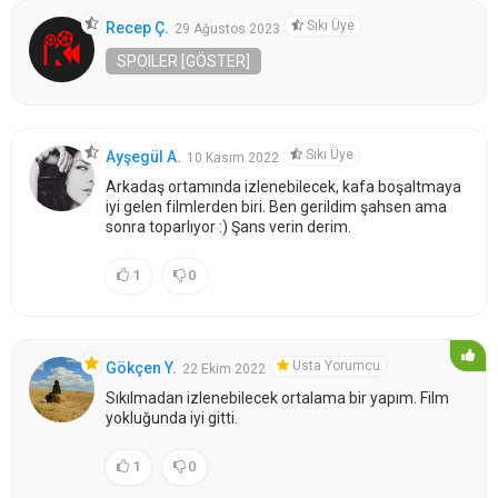
Sıkı Üye
Recep Ç.
29 Ağustos 2023
SPOILER [GÖSTER]
Sıkı Üye
Ayşegül A.
10 Kasım 2022
Arkadaş ortamında izlenebilecek, kafa boşaltmaya
iyi gelen filmlerden biri. Ben gerildim şahsen ama
sonra toparlıyor :) Şans verin derim.
1
0
Usta Yorumcu
Gökçen Y.
22 Ekim 2022
Sıkılmadan izlenebilecek ortalama bir yapım. Film
yokluğunda iyi gitti.
1
0