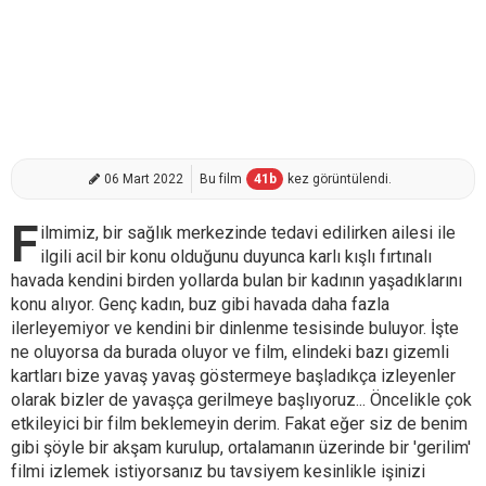
06 Mart 2022
Bu film
41
b
kez görüntülendi.
F
ilmimiz, bir sağlık merkezinde tedavi edilirken ailesi ile
ilgili acil bir konu olduğunu duyunca karlı kışlı fırtınalı
havada kendini birden yollarda bulan bir kadının yaşadıklarını
konu alıyor. Genç kadın, buz gibi havada daha fazla
ilerleyemiyor ve kendini bir dinlenme tesisinde buluyor. İşte
ne oluyorsa da burada oluyor ve film, elindeki bazı gizemli
kartları bize yavaş yavaş göstermeye başladıkça izleyenler
olarak bizler de yavaşça gerilmeye başlıyoruz... Öncelikle çok
etkileyici bir film beklemeyin derim. Fakat eğer siz de benim
gibi şöyle bir akşam kurulup, ortalamanın üzerinde bir 'gerilim'
filmi izlemek istiyorsanız bu tavsiyem kesinlikle işinizi