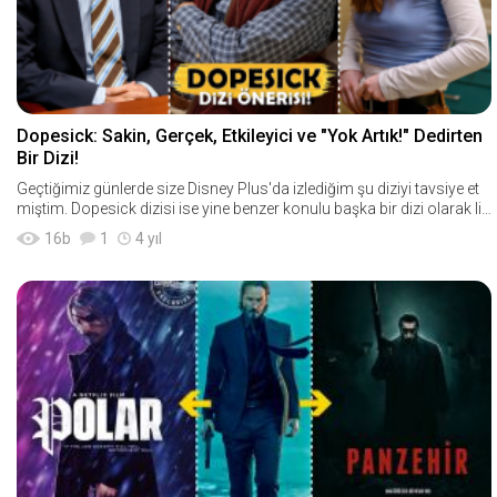
Dopesick: Sakin, Gerçek, Etkileyici ve "Yok Artık!" Dedirten
Bir Dizi!
Geçtiğimiz günlerde size Disney Plus'da izlediğim şu diziyi tavsiye et
miştim. Dopesick dizisi ise yine benzer konulu başka bir dizi olarak lis
temde öylece sıra
16
b
1
4 yıl