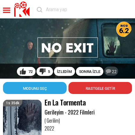
IMDB
6.2
72
5
İZLEDİM
SONRA İZLE
22
MODUNU SEÇ
En La Tormenta
1s 35dk
Gerileyim - 2022 Filmleri
( Gerilim)
2022