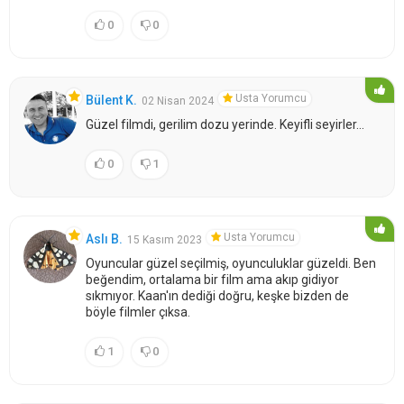
0
0
Usta Yorumcu
Bülent K.
02 Nisan 2024
Güzel filmdi, gerilim dozu yerinde. Keyifli seyirler...
0
1
Usta Yorumcu
Aslı B.
15 Kasım 2023
Oyuncular güzel seçilmiş, oyunculuklar güzeldi. Ben
beğendim, ortalama bir film ama akıp gidiyor
sıkmıyor. Kaan'ın dediği doğru, keşke bizden de
böyle filmler çıksa.
1
0