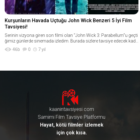
Kurşunların Havada Uçtuğu John Wick Benzeri 5 İyi Film
Tavsiyesi!
Serinin vizyona giren son filmi olan "John Wick 3: Parabellum"u geçti
ğimiz günlerde sinemada izledim. Burada sizlere tavsiye edecek kada
r sevemedim fakat seri
46
b
0
7 yıl
kaanintavsiyesi.com
Samimi Film Tavsiye Platformu
Hayat, kötü filmler izlemek
için çok kısa.