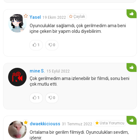
Çaylak
Yasel
19 Ekim 2022
Oyunculuklar sağlamdı, çok gerilmedim ama beni
içine çeken bir yapım oldu diyebilirim.
1
0
mine S.
15 Eylül 2022
Çok gerilmedim ama izlenebilir bir filmdi, sonu beni
çok mutlu etti.
1
0
Usta Yorumcu
dwaekkiciouss
31 Temmuz 2022
Ortalama bir gerilim filmiydi. Oyunculukları sevdim,
izlenir.