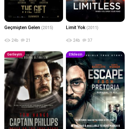
Geçmişten Gelen
Limit Yok
(2015)
(2011)
24
b
21
24
b
37
Gerileyim
Etkilesin