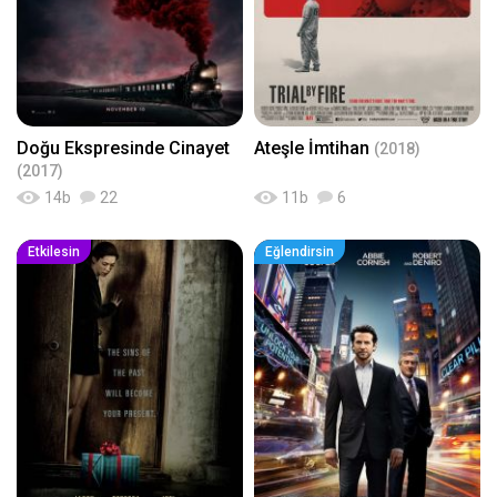
Doğu Ekspresinde Cinayet
Ateşle İmtihan
(2018)
(2017)
14
b
22
11
b
6
Etkilesin
Eğlendirsin