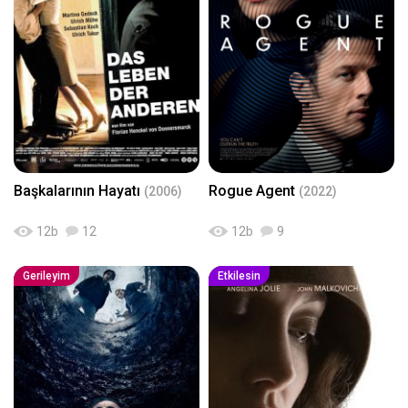
Başkalarının Hayatı
Rogue Agent
(2006)
(2022)
12
b
12
12
b
9
Gerileyim
Etkilesin