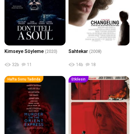
Kimseye Söyleme
Sahtekar
(2020)
(2008)
32
b
11
14
b
18
Hafta Sonu Tadında
Etkilesin