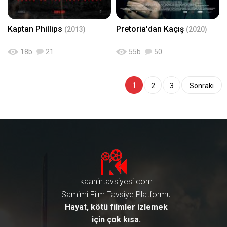
Kaptan Phillips
Pretoria'dan Kaçış
(2013)
(2020)
18
b
21
55
b
50
1
2
3
Sonraki
kaanintavsiyesi.com
Samimi Film Tavsiye Platformu
Hayat, kötü filmler izlemek
için çok kısa.