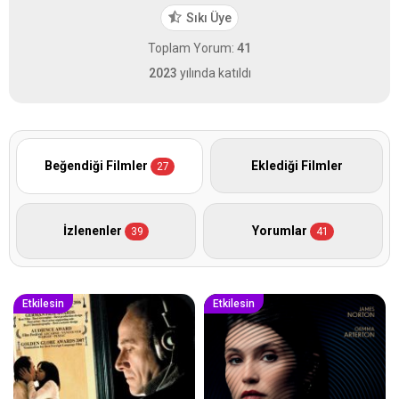
Sıkı Üye
Toplam Yorum:
41
2023
yılında katıldı
Beğendiği Filmler
Eklediği Filmler
27
İzlenenler
Yorumlar
39
41
Etkilesin
Etkilesin