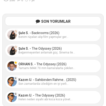
28
b
0
7 yıl
SON YORUMLAR
Şule S. -
Backrooms (2026)
Benim rüyaları alıp film yapmışlar ger...
Şule S. -
The Odyssey (2026)
Beğenmeyenleri anlamak güç. Sinema ile...
ORHAN S. -
The Odyssey (2026)
Tamamı IMAX 70 mm kameralarla çekilen...
Kazım U. -
Sahibinden Rahme... (2025)
Son zamanlarda izlediğim en iyi yerli...
Kazım U. -
The Odyssey (2026)
Helen neden siyahi abi koca koca yönet...