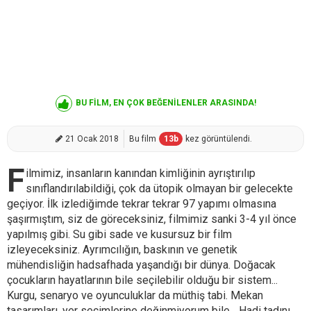
BU FİLM, EN ÇOK BEĞENİLENLER ARASINDA!
21 Ocak 2018
Bu film
13
b
kez görüntülendi.
F
ilmimiz, insanların kanından kimliğinin ayrıştırılıp
sınıflandırılabildiği, çok da ütopik olmayan bir gelecekte
geçiyor. İlk izlediğimde tekrar tekrar 97 yapımı olmasına
şaşırmıştım, siz de göreceksiniz, filmimiz sanki 3-4 yıl önce
yapılmış gibi. Su gibi sade ve kusursuz bir film
izleyeceksiniz. Ayrımcılığın, baskının ve genetik
mühendisliğin hadsafhada yaşandığı bir dünya. Doğacak
çocukların hayatlarının bile seçilebilir olduğu bir sistem...
Kurgu, senaryo ve oyunculuklar da müthiş tabi. Mekan
tasarımları, yer seçimlerine değinmiyorum bile... Hadi tadını