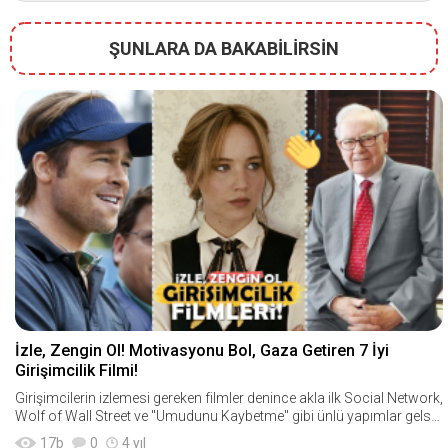
ŞUNLARA DA BAKABİLİRSİN
İzle, Zengin Ol! Motivasyonu Bol, Gaza Getiren 7 İyi
Girişimcilik Filmi!
Girişimcilerin izlemesi gereken filmler denince akla ilk Social Network,
Wolf of Wall Street ve "Umudunu Kaybetme" gibi ünlü yapımlar gelse
de aslında giri
17
b
0
4 yıl