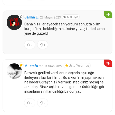
Sıkı Üye
Saliha E.
23 Mayıs 2023
Daha hızlı ilerleyecek sanıyordum sonuçta bilim
kurgu filmi, beklediğimin aksine yavaş ilerledi ama
yine de güzeldi.
0
1
Usta Yorumcu
Mustafa
27 Haziran 2022
Birazcık gerilimi vardı onun dışında aşırı ağır
ilerleyen sıkıcı bir filmdi. Bu sıkıcı filmi yapmak için
ne kadar uğraştınız? Vermek istediğiniz mesaj ne
arkadaş.. Biraz aşk biraz da genetik üstünlüğe göre
insanların sınıflandırıldığı bir dünya…
0
0