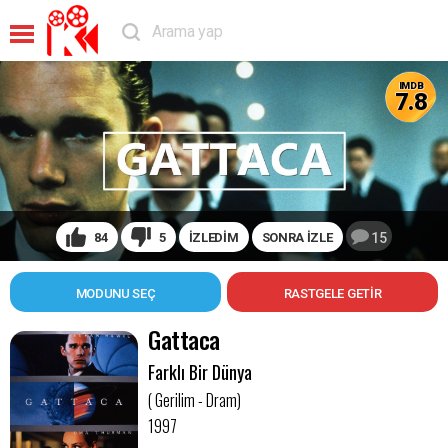
IMDB
7.8
84
5
İZLEDİM
SONRA İZLE
15
MODUNU SEÇ
Gattaca
Farklı Bir Dünya
( Gerilim - Dram)
1997