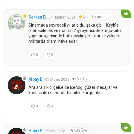
Usta Yorumcu
Serkan B.
04 Haziran 2021
Sinemada seyredeli yıllar oldu, şaka gibi... Keyifle
izlenebilecek ve malum 2 iyi oyuncu ile kurgu-bilim
yapıtları içerisinde hatrı sayılır yer tutar ve yüksek
miktarda dram ihtiva eder.
0
0
Sıkı Üye
Alpay E.
01 Mayıs 2021
Ara ara sıkıcı gelse de içerdiği güzel mesajlar ve
konusu ile izlenebilir bir bilim kurgu filmi.
0
0
Sıkı Üye
Hayri S.
29 Mart 2021