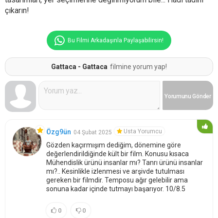
çıkarın!
Bu Filmi Arkadaşınla Paylaşabilirsin!
Gattaca - Gattaca
filmine yorum yap!
Yorumunu
Gönder
Usta Yorumcu
Özg9ün
04 Şubat 2025
Gözden kaçırmışım dediğim, dönemine göre
değerlendirildiğinde kült bir film. Konusu kısaca
Mühendislik ürünü insanlar mı? Tanrı ürünü insanlar
mı?.. Kesinlikle izlenmesi ve arşivde tutulması
gereken bir filmdir. Temposu ağır gelebilir ama
sonuna kadar içinde tutmayı başarıyor. 10/8.5
0
0