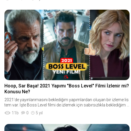
Hoop, Sar Başa! 2021 Yapımı "Boss Level" Filmi İzlenir mi?
Konusu Ne?
2021'de yayınlanmasını beklediğim yapımlardan oluşan bir izleme lis
tem var. İşte Boss Level filmi de izlemek için sabırsızlıkla beklediğim fi
lmler arasındaydı. İlk fırsa
11
b
0
5 yıl