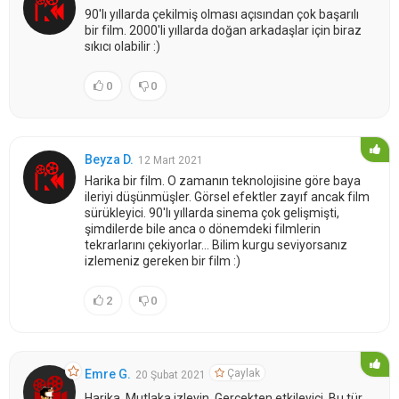
90'lı yıllarda çekilmiş olması açısından çok başarılı
bir film. 2000'li yıllarda doğan arkadaşlar için biraz
sıkıcı olabilir :)
0
0
Beyza D.
12 Mart 2021
Harika bir film. O zamanın teknolojisine göre baya
ileriyi düşünmüşler. Görsel efektler zayıf ancak film
sürükleyici. 90'lı yıllarda sinema çok gelişmişti,
şimdilerde bile anca o dönemdeki filmlerin
tekrarlarını çekiyorlar... Bilim kurgu seviyorsanız
izlemeniz gereken bir film :)
2
0
Çaylak
Emre G.
20 Şubat 2021
Harika. Mutlaka izleyin. Gerçekten etkileyici. Bu tür