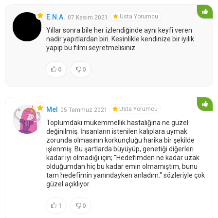
Usta Yorumcu
E.N.A.
07 Kasım 2021
Yıllar sonra bile her izlendiğinde aynı keyfi veren
nadir yapıtlardan biri. Kesinlikle kendinize bir iyilik
yapıp bu filmi seyretmelisiniz.
0
0
Usta Yorumcu
Mel
05 Temmuz 2021
Toplumdaki mükemmellik hastalığına ne güzel
değinilmiş. İnsanların istenilen kalıplara uymak
zorunda olmasının korkunçluğu harika bir şekilde
işlenmiş. Bu şartlarda büyüyüp, genetiği diğerleri
kadar iyi olmadığı için; "Hedefimden ne kadar uzak
olduğumdan hiç bu kadar emin olmamıştım, bunu
tam hedefimin yanındayken anladım." sözleriyle çok
güzel açıklıyor.
1
0