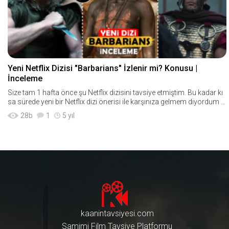
Yeni Netflix Dizisi "Barbarians" İzlenir mi? Konusu |
İnceleme
Size tam 1 hafta önce şu Netflix dizisini tavsiye etmiştim. Bu kadar kı
sa sürede yeni bir Netflix dizi önerisi ile karşınıza gelmem diyordum ki
yayınlanmasını i
28
b
1
5 yıl
kaanintavsiyesi.com
Samimi Film Tavsiye Platformu