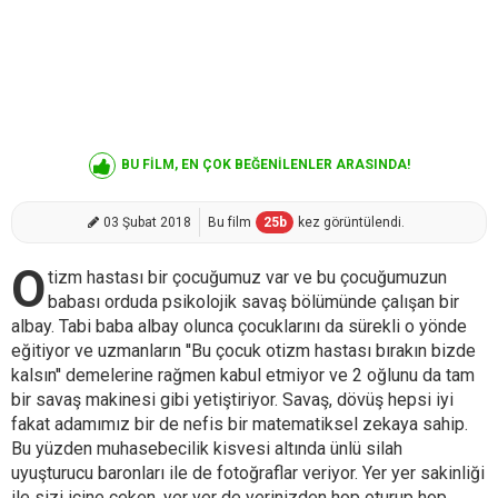
BU FİLM, EN ÇOK BEĞENİLENLER ARASINDA!
03 Şubat 2018
Bu film
25
b
kez görüntülendi.
O
tizm hastası bir çocuğumuz var ve bu çocuğumuzun
babası orduda psikolojik savaş bölümünde çalışan bir
albay. Tabi baba albay olunca çocuklarını da sürekli o yönde
eğitiyor ve uzmanların ''Bu çocuk otizm hastası bırakın bizde
kalsın'' demelerine rağmen kabul etmiyor ve 2 oğlunu da tam
bir savaş makinesi gibi yetiştiriyor. Savaş, dövüş hepsi iyi
fakat adamımız bir de nefis bir matematiksel zekaya sahip.
Bu yüzden muhasebecilik kisvesi altında ünlü silah
uyuşturucu baronları ile de fotoğraflar veriyor. Yer yer sakinliği
ile sizi içine çeken, yer yer de yerinizden hop oturup hop