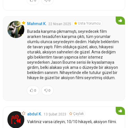
0
0
Usta Yorumcu
Mahmut K.
22 Nisan 2025
Burada karşıma çıkmamıştı, seyredecek film
ararken tesadüfen karşıma çıktı, tüm yorumlar
olumlu olunca seyredeyim dedim. Haliyle beklentim
de tavan yaptı. Film oldukça güzel, akıcı, hikayesi
oturaklı, aksiyon sahneleri de güzel. Ama dediğim
gibi beklentim tavan yapınca ister istemez
seyrederken Jason Bourne serisi ile kıyaslamaya
girdim, belki alakası yok ama o düzeyde bir aksiyon
bekledim sanırım. Nihayetinde elle tutulur güzel bir
hikaye ile güzel bir aksiyon filmi seyretmiş oldum.
0
0
Çaylak
abdul K.
13 Şubat 2023
Vaktiniz varsa izleyin; 10/10 hikayeli, aksiyon filmi.