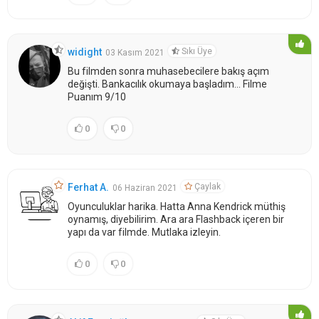
Sıkı Üye
widight
03 Kasım 2021
Bu filmden sonra muhasebecilere bakış açım
değişti. Bankacılık okumaya başladım... Filme
Puanım 9/10
0
0
Çaylak
Ferhat A.
06 Haziran 2021
Oyunculuklar harika. Hatta Anna Kendrick müthiş
oynamış, diyebilirim. Ara ara Flashback içeren bir
yapı da var filmde. Mutlaka izleyin.
0
0