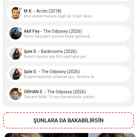
M.K. -
Arctic (2018)
Mod olarak macera değil de 'Dram' dese...
Akif Fey -
The Odyssey (2026)
Filmin başından sonuna kadar gerilerek...
Şule S. -
Backrooms (2026)
Benim rüyaları alıp film yapmışlar ger...
Şule S. -
The Odyssey (2026)
Beğenmeyenleri anlamak güç. Sinema ile...
ORHAN S. -
The Odyssey (2026)
Tamamı IMAX 70 mm kameralarla çekilen...
ŞUNLARA DA BAKABİLİRSİN