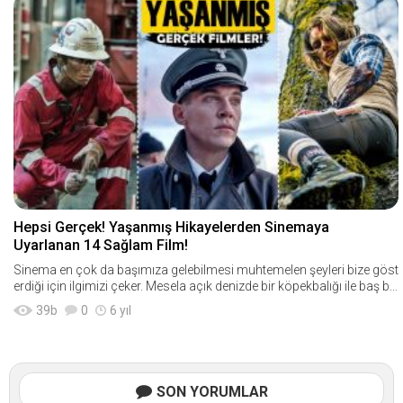
Hepsi Gerçek! Yaşanmış Hikayelerden Sinemaya
Uyarlanan 14 Sağlam Film!
Sinema en çok da başımıza gelebilmesi muhtemelen şeyleri bize göst
erdiği için ilgimizi çeker. Mesela açık denizde bir köpekbalığı ile baş ba
şa
39
b
0
6 yıl
SON YORUMLAR