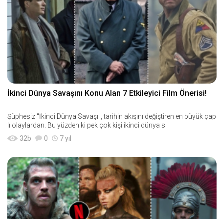
İkinci Dünya Savaşını Konu Alan 7 Etkileyici Film Önerisi!
Şüphesiz "İkinci Dünya Savaşı", tarihin akışını değiştiren en büyük çap
lı olaylardan. Bu yüzden ki pek çok kişi ikinci dünya s
32
b
0
7 yıl