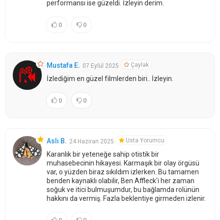
performansı ise güzeldi. İzleyin derim.
0
0
Çaylak
Mustafa E.
07 Eylül 2025
İzlediğim en güzel filmlerden biri.. İzleyin.
0
0
Usta Yorumcu
Aslı B.
24 Haziran 2025
Karanlık bir yeteneğe sahip otistik bir
muhasebecinin hikayesi. Karmaşık bir olay örgüsü
var, o yüzden biraz sıkıldım izlerken. Bu tamamen
benden kaynaklı olabilir, Ben Affleck'i her zaman
soğuk ve itici bulmuşumdur, bu bağlamda rolünün
hakkını da vermiş. Fazla beklentiye girmeden izlenir.