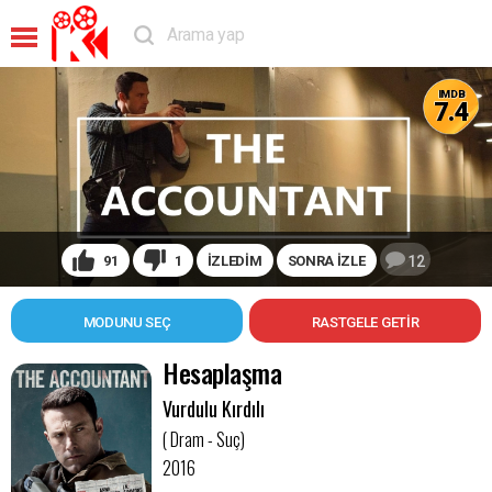
IMDB
7.4
91
1
İZLEDİM
SONRA İZLE
12
MODUNU SEÇ
Hesaplaşma
Vurdulu Kırdılı
( Dram - Suç)
2016