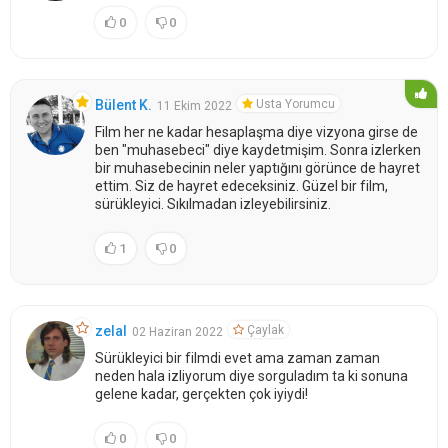
0
0
Usta Yorumcu
Bülent K.
11 Ekim 2022
Film her ne kadar hesaplaşma diye vizyona girse de
ben "muhasebeci" diye kaydetmişim. Sonra izlerken
bir muhasebecinin neler yaptığını görünce de hayret
ettim. Siz de hayret edeceksiniz. Güzel bir film,
sürükleyici. Sıkılmadan izleyebilirsiniz.
1
0
Çaylak
zelal
02 Haziran 2022
Sürükleyici bir filmdi evet ama zaman zaman
neden hala izliyorum diye sorguladım ta ki sonuna
gelene kadar, gerçekten çok iyiydi!
0
0