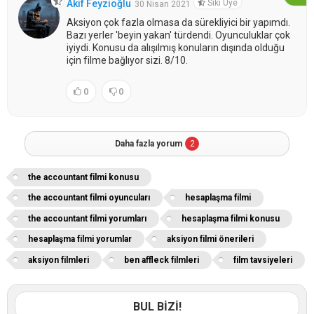
Sıkı Üye
Akif Feyzioğlu
30 Nisan 2021
Aksiyon çok fazla olmasa da sürekliyici bir yapımdı.
Bazı yerler 'beyin yakan' türdendi. Oyunculuklar çok
iyiydi. Konusu da alışılmış konuların dışında olduğu
için filme bağlıyor sizi. 8/10.
0
0
Daha fazla yorum
2
the accountant filmi konusu
the accountant filmi oyuncuları
hesaplaşma filmi
the accountant filmi yorumları
hesaplaşma filmi konusu
hesaplaşma filmi yorumlar
aksiyon filmi önerileri
aksiyon filmleri
ben affleck filmleri
film tavsiyeleri
BUL BİZİ!