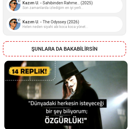
Kazım U. -
Sahibinden Rahme... (2025)
Son zamanlarda izlediğim en iyi yerli...
Kazım U. -
The Odyssey (2026)
Helen neden siyahi abi koca koca yönet...
ŞUNLARA DA BAKABİLİRSİN