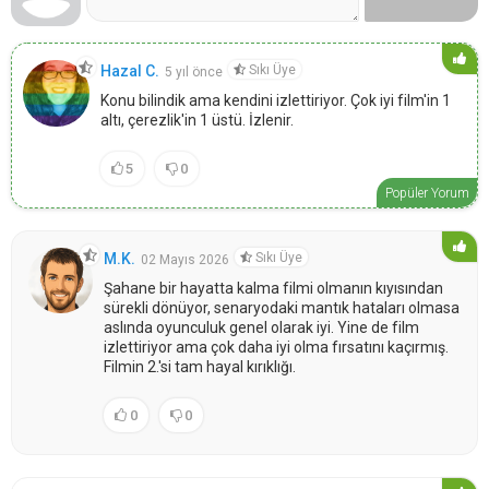
Sıkı Üye
Hazal C.
5 yıl önce
Konu bilindik ama kendini izlettiriyor. Çok iyi film'in 1
altı, çerezlik'in 1 üstü. İzlenir.
5
0
Popüler Yorum
Sıkı Üye
M.K.
02 Mayıs 2026
Şahane bir hayatta kalma filmi olmanın kıyısından
sürekli dönüyor, senaryodaki mantık hataları olmasa
aslında oyunculuk genel olarak iyi. Yine de film
izlettiriyor ama çok daha iyi olma fırsatını kaçırmış.
Filmin 2.'si tam hayal kırıklığı.
0
0