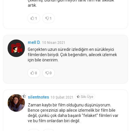
çekilmiş. Bunun gibi milyon tane film var sıkıldık
artık.
1
1
mell D.
10 Nisan 2021
Gerçekten uzun süredir izlediğim en sürükleyici
filmlerden biriydi. Çok beğendim, ailecek izlemek
için bile öneririm.
0
0
Sıkı Üye
silentnotes
10 Şubat 2021
Zaman kaybı bir film olduğunu düşünüyorum.
Bence çerezinizi alıp ailece izlemelik bir film bile
değil, çünkü çok daha başarılı "felaket" filmleri var
ve bu film onlardan biri değil.