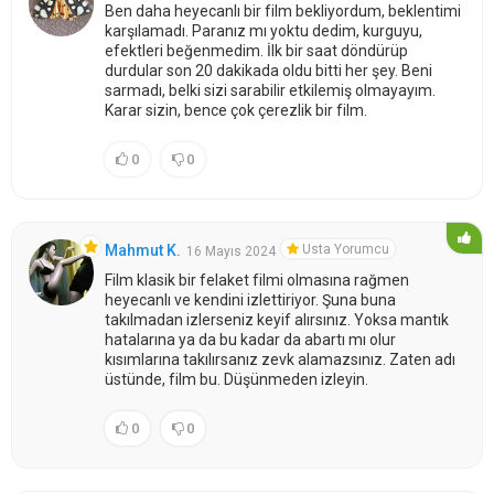
Ben daha heyecanlı bir film bekliyordum, beklentimi
karşılamadı. Paranız mı yoktu dedim, kurguyu,
efektleri beğenmedim. İlk bir saat döndürüp
durdular son 20 dakikada oldu bitti her şey. Beni
sarmadı, belki sizi sarabilir etkilemiş olmayayım.
Karar sizin, bence çok çerezlik bir film.
0
0
Usta Yorumcu
Mahmut K.
16 Mayıs 2024
Film klasik bir felaket filmi olmasına rağmen
heyecanlı ve kendini izlettiriyor. Şuna buna
takılmadan izlerseniz keyif alırsınız. Yoksa mantık
hatalarına ya da bu kadar da abartı mı olur
kısımlarına takılırsanız zevk alamazsınız. Zaten adı
üstünde, film bu. Düşünmeden izleyin.
0
0