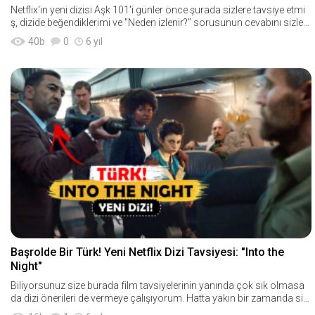
Netflix'in yeni dizisi Aşk 101'i günler önce şurada sizlere tavsiye etmi
ş, dizide beğendiklerimi ve "Neden izlenir?" sorusunun cevabını sizlere
yazmıştı
40
b
0
6 yıl
Başrolde Bir Türk! Yeni Netflix Dizi Tavsiyesi: "Into the
Night"
Biliyorsunuz size burada film tavsiyelerinin yanında çok sık olmasa
da dizi önerileri de vermeye çalışıyorum. Hatta yakın bir zamanda sizl
ere tavsiye ettiğim şu