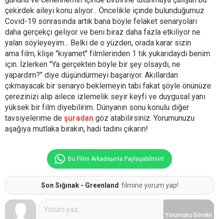
çekirdek aileyi konu alıyor... Öncelikle içinde bulunduğumuz
Covid-19 sonrasında artık bana böyle felaket senaryoları
daha gerçekçi geliyor ve beni biraz daha fazla etkiliyor ne
yalan söyleyeyim... Belki de o yüzden, orada karar sizin
ama film, klişe "kıyamet" filmlerinden 1 tık yukarıdaydı benim
için. İzlerken "Ya gerçekten böyle bir şey olsaydı, ne
yapardım?" diye düşündürmeyi başarıyor. Akıllardan
çıkmayacak bir senaryo beklemeyin tabi fakat şöyle önünüze
çerezinizi alıp ailece izlemelik seyir keyfi ve duygusal yanı
yüksek bir film diyebilirim. Dünyanın sonu konulu diğer
tavsiyelerime de
şuradan
göz atabilirsiniz. Yorumunuzu
aşağıya mutlaka bırakın, hadi tadını çıkarın!
Bu Filmi Arkadaşınla Paylaşabilirsin!
Son Sığınak - Greenland
filmine yorum yap!
Yorumunu
Gönder