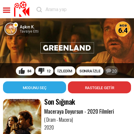
IMDB
Aşkın K.
6.4
Tavsiye Etti
84
12
İZLEDİM
SONRA İZLE
20
MODUNU SEÇ
Son Sığınak
Maceraya Doyursun - 2020 Filmleri
( Dram - Macera)
2020