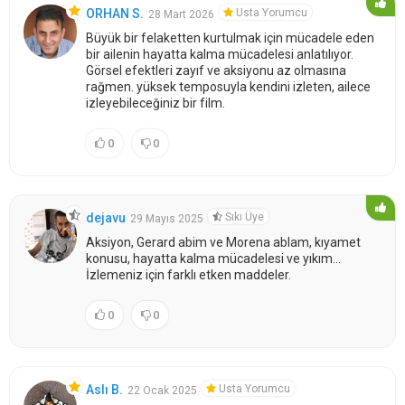
Usta Yorumcu
ORHAN S.
28 Mart 2026
Büyük bir felaketten kurtulmak için mücadele eden
bir ailenin hayatta kalma mücadelesi anlatılıyor.
Görsel efektleri zayıf ve aksiyonu az olmasına
rağmen. yüksek temposuyla kendini izleten, ailece
izleyebileceğiniz bir film.
0
0
Sıkı Üye
dejavu
29 Mayıs 2025
Aksiyon, Gerard abim ve Morena ablam, kıyamet
konusu, hayatta kalma mücadelesi ve yıkım...
İzlemeniz için farklı etken maddeler.
0
0
Usta Yorumcu
Aslı B.
22 Ocak 2025