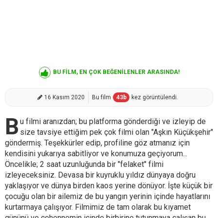
BU FİLM, EN ÇOK BEĞENİLENLER ARASINDA!
16 Kasım 2020
Bu film
43
b
kez görüntülendi.
B
u filmi aranızdan; bu platforma gönderdiği ve izleyip de
size tavsiye ettiğim pek çok filmi olan "Aşkın Küçükşehir"
göndermiş. Teşekkürler edip, profiline göz atmanız için
kendisini yukarıya sabitliyor ve konumuza geçiyorum...
Öncelikle; 2 saat uzunluğunda bir "felaket" filmi
izleyeceksiniz. Devasa bir kuyruklu yıldız dünyaya doğru
yaklaşıyor ve dünya birden kaos yerine dönüyor. İşte küçük bir
çocuğu olan bir ailemiz de bu yangın yerinin içinde hayatlarını
kurtarmaya çalışıyor. Filmimiz de tam olarak bu kıyamet
gününü ve cehennemin içinde birbirine tutunmaya çalışan bu