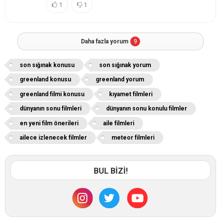
1
1
Daha fazla yorum
9
son sığınak konusu
son sığınak yorum
greenland konusu
greenland yorum
greenland filmi konusu
kıyamet filmleri
dünyanın sonu filmleri
dünyanın sonu konulu filmler
en yeni film önerileri
aile filmleri
ailece izlenecek filmler
meteor filmleri
BUL BİZİ!