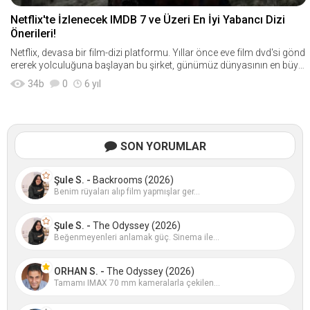
Netflix'te İzlenecek IMDB 7 ve Üzeri En İyi Yabancı Dizi
Önerileri!
Netflix, devasa bir film-dizi platformu. Yıllar önce eve film dvd'si gönd
ererek yolculuğuna başlayan bu şirket, günümüz dünyasının en büy&
uum
34
b
0
6 yıl
SON YORUMLAR
Şule S. -
Backrooms (2026)
Benim rüyaları alıp film yapmışlar ger...
Şule S. -
The Odyssey (2026)
Beğenmeyenleri anlamak güç. Sinema ile...
ORHAN S. -
The Odyssey (2026)
Tamamı IMAX 70 mm kameralarla çekilen...