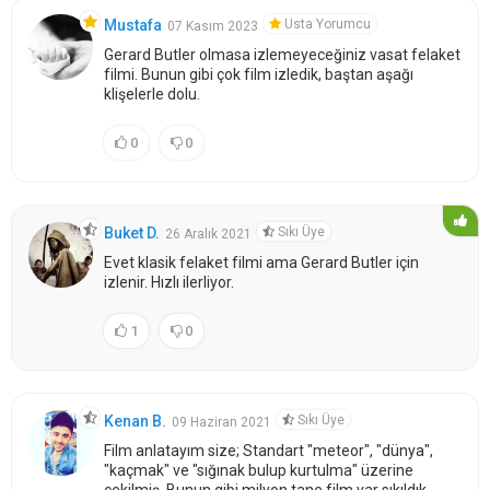
Usta Yorumcu
Mustafa
07 Kasım 2023
Gerard Butler olmasa izlemeyeceğiniz vasat felaket
filmi. Bunun gibi çok film izledik, baştan aşağı
klişelerle dolu.
0
0
Sıkı Üye
Buket D.
26 Aralık 2021
Evet klasik felaket filmi ama Gerard Butler için
izlenir. Hızlı ilerliyor.
1
0
Sıkı Üye
Kenan B.
09 Haziran 2021
Film anlatayım size; Standart "meteor", "dünya",
"kaçmak" ve "sığınak bulup kurtulma" üzerine