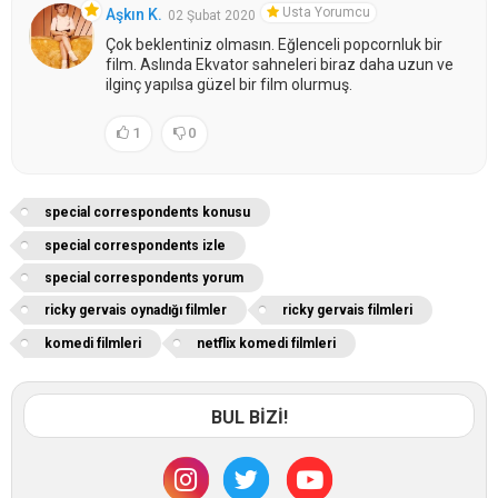
Usta Yorumcu
Aşkın K.
02 Şubat 2020
Çok beklentiniz olmasın. Eğlenceli popcornluk bir
film. Aslında Ekvator sahneleri biraz daha uzun ve
ilginç yapılsa güzel bir film olurmuş.
1
0
special correspondents konusu
special correspondents izle
special correspondents yorum
ricky gervais oynadığı filmler
ricky gervais filmleri
komedi filmleri
netflix komedi filmleri
BUL BİZİ!