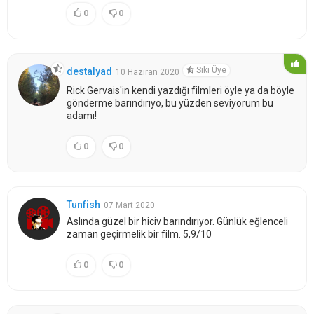
0
0
Sıkı Üye
destalyad
10 Haziran 2020
Rick Gervais'in kendi yazdığı filmleri öyle ya da böyle
gönderme barındırıyo, bu yüzden seviyorum bu
adamı!
0
0
Tunfish
07 Mart 2020
Aslında güzel bir hiciv barındırıyor. Günlük eğlenceli
zaman geçirmelik bir film. 5,9/10
0
0