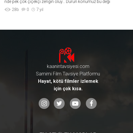
nde pek çok çiçekçi zengin oluy... Durun konumuz bu deği
28
b
0
7 yıl
kaanintavsiyesi.com
Samimi Film Tavsiye Platformu
Hayat, kötü filmler izlemek
için çok kısa.