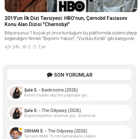
2019'un İlk Dizi Tavsiyesi: HBO'nun, Çernobil Faciasını
Konu Alan Dizisi "Chernobyl"
Biliyorsunuz 1 buçuk yıl önce kurduğum bu platformda sizlere izleyip
beğendiğim filmleri "Beynimi Yaksın", "Vurdulu Kırdılı" gibi kategoriler i
le &q
24
b
2
7 yıl
SON YORUMLAR
Şule S. -
Backrooms (2026)
Benim rüyaları alıp film yapmışlar ger...
Şule S. -
The Odyssey (2026)
Beğenmeyenleri anlamak güç. Sinema ile...
ORHAN S. -
The Odyssey (2026)
Tamamı IMAX 70 mm kameralarla çekilen...