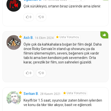
Çok sürükleyici, ortanın biraz üzerinde ama izlenir.
0
0
Usta Yorumcu
Aslı B.
16 Ekim 2024
Öyle çok da kahkahalara boğan bir film değil. Daha
önce Ricky Gervais'in stand up showunu ya da
filmini izlememiştim, seveni, beğeneni çok vardır
tabi ki ama ben kendisini pek sevemedim. Orta
karar, çerezlik bir film, son sahneleri güzeldi.
0
0
Usta Yorumcu
Serkan B.
28 Kasım 2021
Keyifli bir 1.5 saat, oyuncular zaten bilinen iyilerden
ve konu da tıkır tıkır akıyor, basit ve eğlenceli.