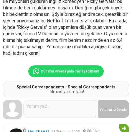
ile milyonları güldüren İngiliz komedyen "Ricky Gervais" bu
filmde de beni güldürmeyi başardı. Dediğim gibi çok büyük
bir beklentiniz olmasın. Şöyle biraz eğlendirecek, çerezlik bir
şeyler arıyorsanız bu Netflix filmi tam sizlik olabilir. Bu arada,
içinde "Ricky Gervais" olan yapımlara düşük puan veren bir
güruh var, filmin IMDb puanı o yüzden bu şekilde. O yüzden o
kısma hiç takılmayın derim, film benim nezdimde en az 6,4
gibi bir puana sahip... Yorumlarınızı mutlaka aşağıya bırakın,
hadi tadını çıkarın!
Bu Filmi Arkadaşınla Paylaşabilirsin!
Special Correspondents - Special Correspondents
filmine yorum yap!
Yorumunu
Gönder
Sıkı Üye
Oğuzhan O.
13 Temmuz 2025