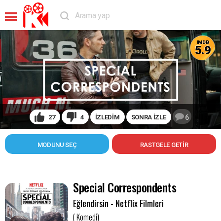
IMDB
5.9
27
4
İZLEDİM
SONRA İZLE
6
MODUNU SEÇ
Special Correspondents
Eğlendirsin - Netflix Filmleri
( Komedi)