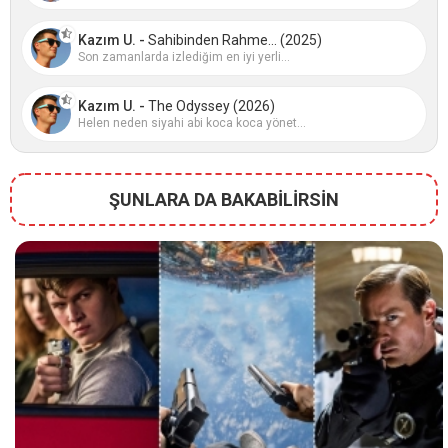
Kazım U. -
Sahibinden Rahme... (2025)
Son zamanlarda izlediğim en iyi yerli...
Kazım U. -
The Odyssey (2026)
Helen neden siyahi abi koca koca yönet...
ŞUNLARA DA BAKABİLİRSİN