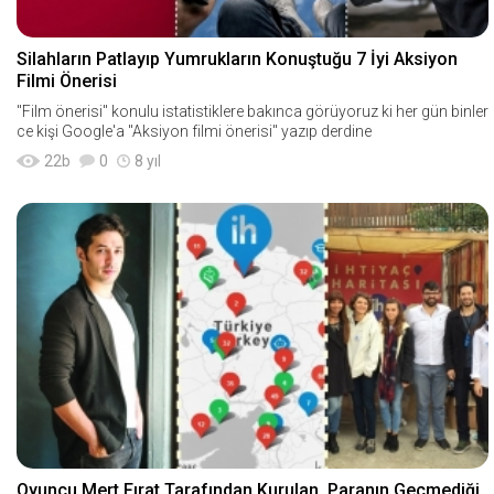
Silahların Patlayıp Yumrukların Konuştuğu 7 İyi Aksiyon
Filmi Önerisi
"Film önerisi" konulu istatistiklere bakınca görüyoruz ki her gün binler
ce kişi Google'a "Aksiyon filmi önerisi" yazıp derdine
22
b
0
8 yıl
Oyuncu Mert Fırat Tarafından Kurulan, Paranın Geçmediği