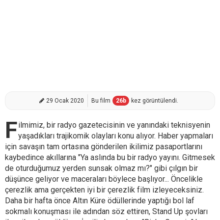
29 Ocak 2020
Bu film
26
b
kez görüntülendi.
F
ilmimiz, bir radyo gazetecisinin ve yanındaki teknisyenin
yaşadıkları trajikomik olayları konu alıyor. Haber yapmaları
için savaşın tam ortasına gönderilen ikilimiz pasaportlarını
kaybedince akıllarına "Ya aslında bu bir radyo yayını. Gitmesek
de oturduğumuz yerden sunsak olmaz mı?" gibi çılgın bir
düşünce geliyor ve maceraları böylece başlıyor... Öncelikle
çerezlik ama gerçekten iyi bir çerezlik film izleyeceksiniz.
Daha bir hafta önce Altın Küre ödüllerinde yaptığı bol laf
sokmalı konuşması ile adından söz ettiren, Stand Up şovları