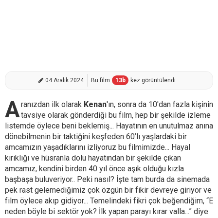
04 Aralık 2024
Bu film
13
b
kez görüntülendi.
A
ranızdan ilk olarak
Kenan
'ın, sonra da 10'dan fazla kişinin
tavsiye olarak gönderdiği bu film, hep bir şekilde izleme
listemde öylece beni beklemiş... Hayatının en unutulmaz anına
dönebilmenin bir taktiğini keşfeden 60’lı yaşlardaki bir
amcamızın yaşadıklarını izliyoruz bu filmimizde... Hayal
kırıklığı ve hüsranla dolu hayatından bir şekilde çıkan
amcamız, kendini birden 40 yıl önce aşık olduğu kızla
başbaşa buluveriyor.. Peki nasıl? İşte tam burda da sinemada
pek rast gelemediğimiz çok özgün bir fikir devreye giriyor ve
film öylece akıp gidiyor... Temelindeki fikri çok beğendiğim, “E
neden böyle bi sektör yok? İlk yapan parayı kırar valla...” diye