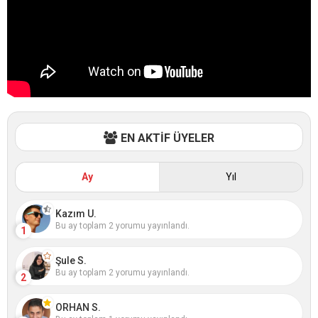
EN AKTİF ÜYELER
Ay
Yıl
Kazım U.
Bu ay toplam 2 yorumu yayınlandı.
1
Şule S.
Bu ay toplam 2 yorumu yayınlandı.
2
ORHAN S.