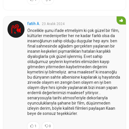
fatih A.
23 Aralık 2024
Öncelikle şunu ifade etmeliyim ki çok güzel bir film,
kültürler medeniyetler her ne kadar farklı olsa da
insanoğlunun sahip olduğu duygular hep aynı. ben
final sahnesinde ağladım gerçekten yaşlanan bir
insanın keşkeleri pişmanlıkları hataları karşılıklı
diyaloglarla çok güzel işlenmiş. Evet sahip
olduğumuz şeylerin kıymetini elimizden kayıp
gitmeden yitirmeden kaybetmeden değerini
kıymetini iyi bilmeliyiz. ama maalesef ki insanoğlu
bu dünyanın sahte albenisine kapılarak iş hayatında
zirvede olayım en zengin ben olayım en iyi ben
olayım diye hırs içinde yaşlanarak bizi insan yapan
erdemli değerlerimizi maalesef yitiriyor...
senaryosuyla tarihi atmosferiyle dekorlarıyla
oyunculuklarıyla şahane bir film, düşünmeden
izleyin derim, böyle kaliteli filmleri paylaşan Kaan
beye de sonsuz teşekkürler.
1
0