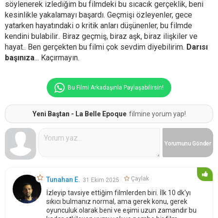
söylenerek izlediğim bu filmdeki bu sıcacık gerçeklik, beni
kesinlikle yakalamayı başardı. Geçmişi özleyenler, gece
yatarken hayatındaki o kritik anları düşünenler, bu filmde
kendini bulabilir.. Biraz geçmiş, biraz aşk, biraz ilişkiler ve
hayat.. Ben gerçekten bu filmi çok sevdim diyebilirim.
Darısı
başınıza
... Kaçırmayın.
Bu Filmi Arkadaşınla Paylaşabilirsin!
Yeni Baştan - La Belle Epoque
filmine yorum yap!
Yorumunu
Gönder
Çaylak
Tunahan E.
31 Ekim 2025
İzleyip tavsiye ettiğim filmlerden biri. İlk 10 dk'yı
sıkıcı bulmanız normal, ama gerek konu, gerek
oyunculuk olarak beni ve eşimi uzun zamandır bu