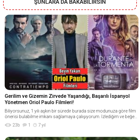
ŞUNLARA DA BAKABİLİRSİN
Gerilim ve Gizemin Zirvede Yaşandığı, Başarılı İspanyol
Yönetmen Oriol Paulo Filmleri!
Biliyorsunuz, 1 yılı aşkın bir süredir burada size modunuza göre film
önerisi bulabilme imkanı sağlamaya çalışıyorum. İzlediğim ve beğen
diğim filmleri "B
23
b
1
7 yıl