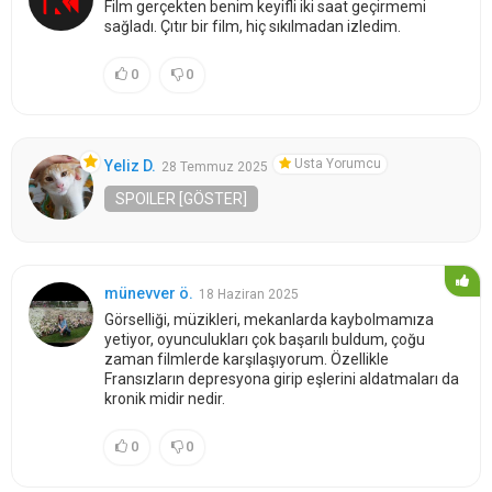
Film gerçekten benim keyifli iki saat geçirmemi
sağladı. Çıtır bir film, hiç sıkılmadan izledim.
0
0
Usta Yorumcu
Yeliz D.
28 Temmuz 2025
SPOILER [GÖSTER]
münevver ö.
18 Haziran 2025
Görselliği, müzikleri, mekanlarda kaybolmamıza
yetiyor, oyunculukları çok başarılı buldum, çoğu
zaman filmlerde karşılaşıyorum. Özellikle
Fransızların depresyona girip eşlerini aldatmaları da
kronik midir nedir.
0
0