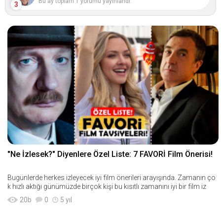
Bu ay toplam 1 yorumu yayınlandı.
3
"Ne İzlesek?" Diyenlere Özel Liste: 7 FAVORİ Film Önerisi!
Bugünlerde herkes izleyecek iyi film önerileri arayışında. Zamanın ço
k hızlı aktığı günümüzde birçok kişi bu kısıtlı zamanını iyi bir film iz
20
b
0
5 yıl