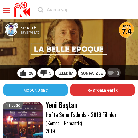
IMDB
Kenan B.
7.4
Tavsiye Etti
28
5
İZLEDİM
SONRA İZLE
13
MODUNU SEÇ
Yeni Baştan
1s 50dk
Hafta Sonu Tadında - 2019 Filmleri
( Komedi - Romantik)
2019