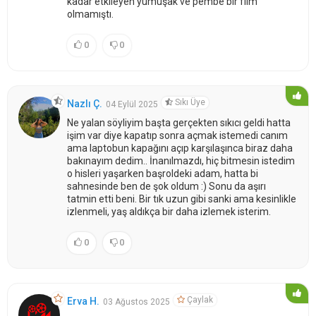
kadar etkileyen yumuşak ve pembe bir film
olmamıştı.
0
0
Sıkı Üye
Nazlı Ç.
04 Eylül 2025
Ne yalan söyliyim başta gerçekten sıkıcı geldi hatta
işim var diye kapatıp sonra açmak istemedi canım
ama laptobun kapağını açıp karşılaşınca biraz daha
bakınayım dedim.. İnanılmazdı, hiç bitmesin istedim
o hisleri yaşarken başroldeki adam, hatta bi
sahnesinde ben de şok oldum :) Sonu da aşırı
tatmin etti beni. Bir tık uzun gibi sanki ama kesinlikle
izlenmeli, yaş aldıkça bir daha izlemek isterim.
0
0
Çaylak
Erva H.
03 Ağustos 2025