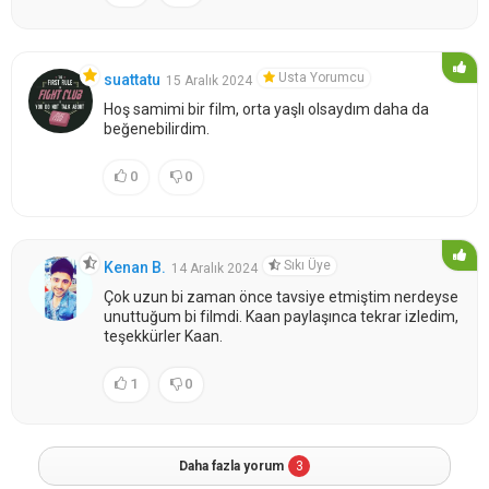
Usta Yorumcu
suattatu
15 Aralık 2024
Hoş samimi bir film, orta yaşlı olsaydım daha da
beğenebilirdim.
0
0
Sıkı Üye
Kenan B.
14 Aralık 2024
Çok uzun bi zaman önce tavsiye etmiştim nerdeyse
unuttuğum bi filmdi. Kaan paylaşınca tekrar izledim,
teşekkürler Kaan.
1
0
Daha fazla yorum
3