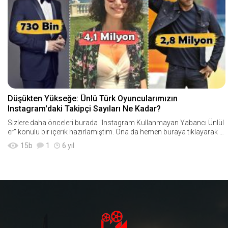
Düşükten Yükseğe: Ünlü Türk Oyuncularımızın
Instagram'daki Takipçi Sayıları Ne Kadar?
Sizlere daha önceleri burada "Instagram Kullanmayan Yabancı Ünlül
er" konulu bir içerik hazırlamıştım. Ona da hemen buraya tıklayarak g
öz atabil
15
b
1
6 yıl