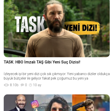
TASK: HBO İmzalı TAŞ Gibi Yeni Suç Dizisi!
İzleyecek iyi bir yeni dizi çok sık çıkmıyor. Yeni yabancı diziler oldukça
büyük bütçeler ile geliyor fakat pek çoğumuz bu yeni ya
8.10
b
0
10 ay