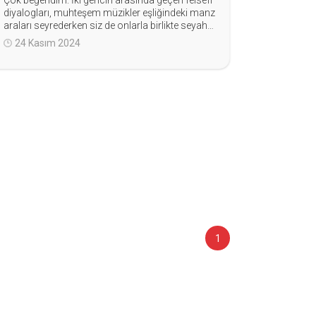
Çok beğendim. İki gencin arasında geçen felsefi
diyalogları, muhteşem müzikler eşliğindeki manz
araları seyrederken siz de onlarla birlikte seyahat
ediyormuş gibi hissediyorsunuz. İki buçuk saatin
24 Kasım 2024
nasıl geçtiğini anlamadım. İzlemenizi tavsiye eder
im.
1