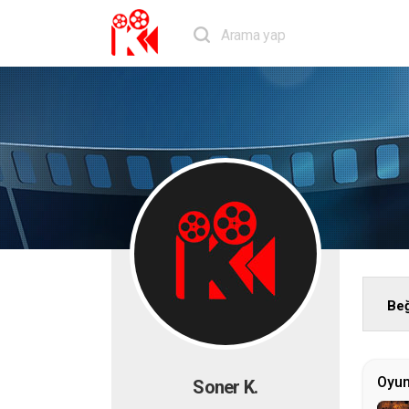
Beğ
Oyu
Soner K.