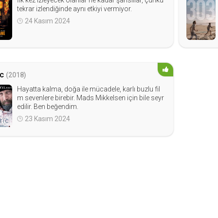
İlk kez izleyecek olanlar ne kadar şanslılar, çünkü
tekrar izlendiğinde aynı etkiyi vermiyor.
24 Kasım 2024
ic
(2018)
Hayatta kalma, doğa ile mücadele, karlı buzlu fil
m sevenlere birebir. Mads Mikkelsen için bile seyr
edilir. Ben beğendim.
23 Kasım 2024