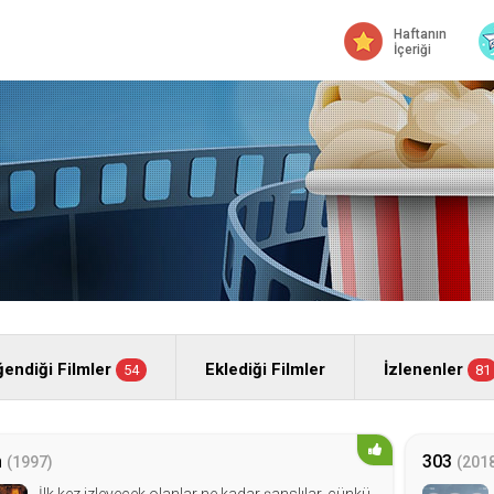
Haftanın
İçeriği
endiği Filmler
Eklediği Filmler
İzlenenler
54
81
n
303
(1997)
(201