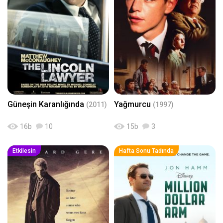
Güneşin Karanlığında
Yağmurcu
(2011)
(1997)
16
b
10
15
b
3
Etkilesin
Hafta Sonu Tadında