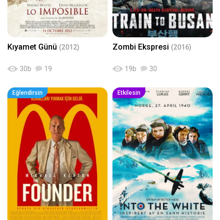
Kıyamet Günü
Zombi Ekspresi
(2012)
(2016)
30
b
19
19
b
30
Eğlendirsin
Etkilesin