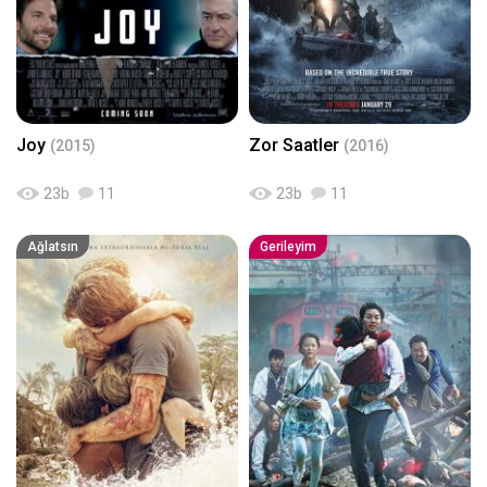
Joy
Zor Saatler
(2015)
(2016)
23
b
11
23
b
11
Ağlatsın
Gerileyim