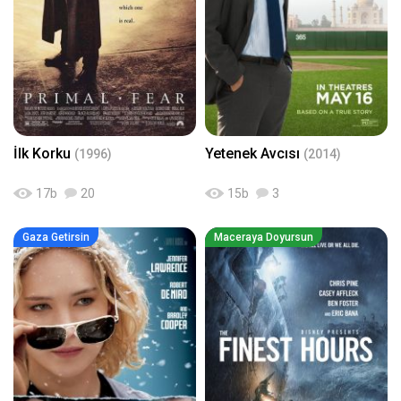
İlk Korku
Yetenek Avcısı
(1996)
(2014)
17
b
20
15
b
3
Gaza Getirsin
Maceraya Doyursun