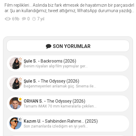
Film replikleri... Aslında biz fark etmesek de hayatımızın bir parçasıdırl
ar. Şu an kullandığımız, tweet attığımız, WhatsApp durumuna yazdığı
mız bir çok afilli c
69
b
0
7 yıl
SON YORUMLAR
Şule S. -
Backrooms (2026)
Benim rüyaları alıp film yapmışlar ger...
Şule S. -
The Odyssey (2026)
Beğenmeyenleri anlamak güç. Sinema ile...
ORHAN S. -
The Odyssey (2026)
Tamamı IMAX 70 mm kameralarla çekilen...
Kazım U. -
Sahibinden Rahme... (2025)
Son zamanlarda izlediğim en iyi yerli...