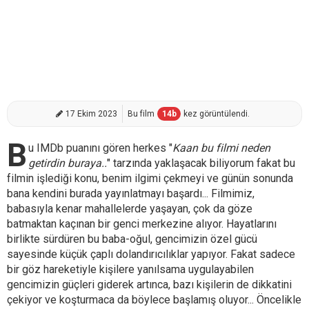
17 Ekim 2023
Bu film
14
b
kez görüntülendi.
B
u IMDb puanını gören herkes "
Kaan bu filmi neden
getirdin buraya..
" tarzında yaklaşacak biliyorum fakat bu
filmin işlediği konu, benim ilgimi çekmeyi ve günün sonunda
bana kendini burada yayınlatmayı başardı... Filmimiz,
babasıyla kenar mahallelerde yaşayan, çok da göze
batmaktan kaçınan bir genci merkezine alıyor. Hayatlarını
birlikte sürdüren bu baba-oğul, gencimizin özel gücü
sayesinde küçük çaplı dolandırıcılıklar yapıyor. Fakat sadece
bir göz hareketiyle kişilere yanılsama uygulayabilen
gencimizin güçleri giderek artınca, bazı kişilerin de dikkatini
çekiyor ve koşturmaca da böylece başlamış oluyor... Öncelikle