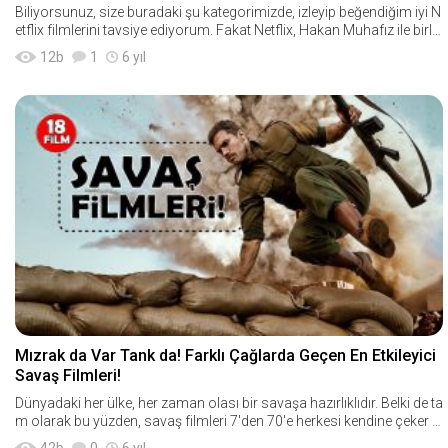
Biliyorsunuz, size buradaki şu kategorimizde, izleyip beğendiğim iyi N
etflix filmlerini tavsiye ediyorum. Fakat Netflix, Hakan Muhafız ile birlik
te artık orijinal Türk diziler
12
b
1
6 yıl
Mızrak da Var Tank da! Farklı Çağlarda Geçen En Etkileyici
Savaş Filmleri!
Dünyadaki her ülke, her zaman olası bir savaşa hazırlıklıdır. Belki de ta
m olarak bu yüzden, savaş filmleri 7'den 70'e herkesi kendine çeker v
e her iz
42
b
0
6 yıl