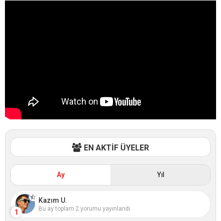
EN AKTİF ÜYELER
Ay
Yıl
Kazım U.
Bu ay toplam 2 yorumu yayınlandı.
1