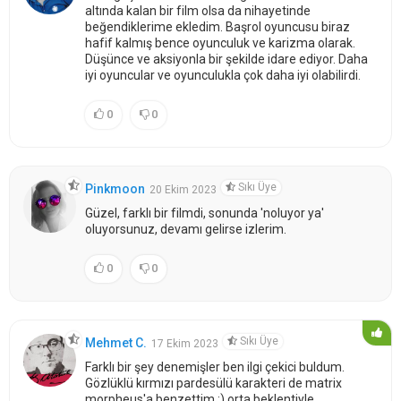
altında kalan bir film olsa da nihayetinde
beğendiklerime ekledim. Başrol oyuncusu biraz
hafif kalmış bence oyunculuk ve karizma olarak.
Düşünce ve aksiyonla bir şekilde idare ediyor. Daha
iyi oyuncular ve oyunculukla çok daha iyi olabilirdi.
0
0
Sıkı Üye
Pinkmoon
20 Ekim 2023
Güzel, farklı bir filmdi, sonunda 'noluyor ya'
oluyorsunuz, devamı gelirse izlerim.
0
0
Sıkı Üye
Mehmet C.
17 Ekim 2023
Farklı bir şey denemişler ben ilgi çekici buldum.
Gözlüklü kırmızı pardesülü karakteri de matrix
morpheus'a benzettim :) orta beklentiyle