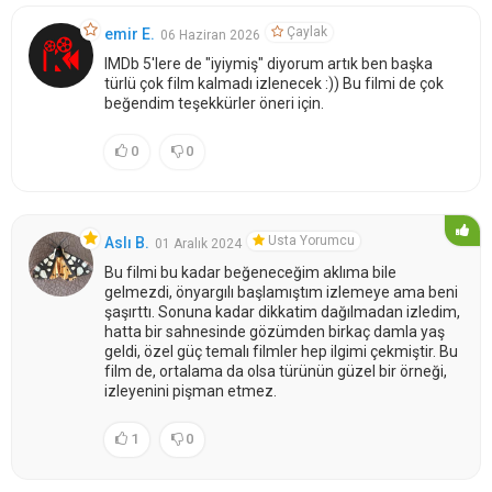
Çaylak
emir E.
06 Haziran 2026
IMDb 5'lere de "iyiymiş" diyorum artık ben başka
türlü çok film kalmadı izlenecek :)) Bu filmi de çok
beğendim teşekkürler öneri için.
0
0
Usta Yorumcu
Aslı B.
01 Aralık 2024
Bu filmi bu kadar beğeneceğim aklıma bile
gelmezdi, önyargılı başlamıştım izlemeye ama beni
şaşırttı. Sonuna kadar dikkatim dağılmadan izledim,
hatta bir sahnesinde gözümden birkaç damla yaş
geldi, özel güç temalı filmler hep ilgimi çekmiştir. Bu
film de, ortalama da olsa türünün güzel bir örneği,
izleyenini pişman etmez.
1
0