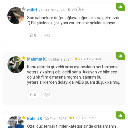
Sıkı Üye
mihri
24 Haziran 2024
Son sahnelere doğru ağlayacağım aklıma gelmezdi
:') Eleştirilecek çok yanı var ama bir şekilde sarıyor.
0
0
Usta Yorumcu
Mahmut K.
16 Mayıs 2024
Konu aslında güzeldi ama oyuncuların performansı
yetersiz kalmış gibi geldi bana. Aksiyon ve bilmece
dolu bir film olmasına rağmen, sanırım bu
yetersizliklerden dolayı da IMDB puanı düşük kalmış.
0
0
Usta Yorumcu
Bülent K.
30 Ekim 2023
Özel güç temalı filmler kategorisinde ortalamanın