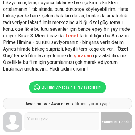
hikayenin işlenişi, oyunculuklar ve bazı çekim teknikleri
ortalamanın 1 tık altında, bunu dürüstçe söyleyebilirim. Hatta
birkaç yerde bariz çekim hataları da var, bunlar da amatörlük
tadı veriyor fakat filmin merkezine aldığı 'özel güç' temalı
konu, özellikle bu türü sevenler için bence epey bir şey ifade
ediyor. Biraz
X-Men
, biraz da
Tenet
tadı aldığım bu Amazon
Prime filmine - bu türü seviyorsanız - bir şans verin derim.
Ayrıca filmde birkaç sürprizli, keyifli ters köşe de var... '
Özel
Güç
' temalı film tavsiyelerime de
şuradan
göz atabilirsiniz...
Özellikle bu film için yorumlarınızı çok merak ediyorum,
bırakmayı unutmayın... Hadi tadını çıkarın!
Bu Filmi Arkadaşınla Paylaşabilirsin!
Awareness - Awareness
filmine yorum yap!
Yorumunu
Gönder