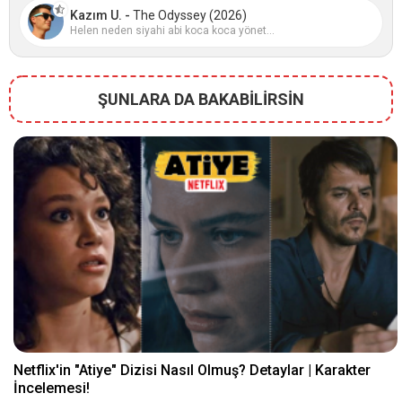
Kazım U. -
The Odyssey (2026)
Helen neden siyahi abi koca koca yönet...
ŞUNLARA DA BAKABİLİRSİN
Netflix'in "Atiye" Dizisi Nasıl Olmuş? Detaylar | Karakter
İncelemesi!