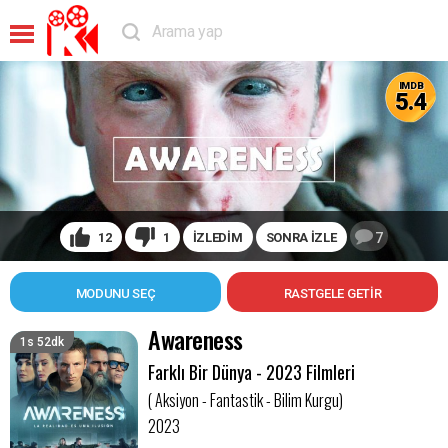
IMDB
5.4
12
1
İZLEDİM
SONRA İZLE
7
MODUNU SEÇ
Awareness
1s 52dk
Farklı Bir Dünya - 2023 Filmleri
( Aksiyon - Fantastik - Bilim Kurgu)
2023