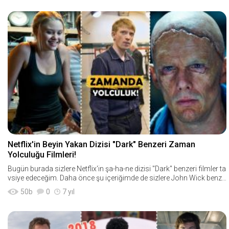
Netflix'in Beyin Yakan Dizisi "Dark" Benzeri Zaman
Yolculuğu Filmleri!
Bugün burada sizlere Netflix'in şa-ha-ne dizisi "Dark" benzeri filmler ta
vsiye edeceğim. Daha önce şu içeriğimde de sizlere John Wick benze
ri filmler
50
b
0
7 yıl