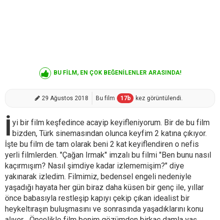
BU FİLM, EN ÇOK BEĞENİLENLER ARASINDA!
29 Ağustos 2018
Bu film
17
b
kez görüntülendi.
İ
yi bir film keşfedince acayip keyifleniyorum. Bir de bu film
bizden, Türk sinemasından olunca keyfim 2 katına çıkıyor.
İşte bu film de tam olarak beni 2 kat keyiflendiren o nefis
yerli filmlerden. "Çağan Irmak" imzalı bu filmi "Ben bunu nasıl
kaçırmışım? Nasıl şimdiye kadar izlememişim?" diye
yakınarak izledim. Filmimiz, bedensel engeli nedeniyle
yaşadığı hayata her gün biraz daha küsen bir genç ile, yıllar
önce babasıyla restleşip kapıyı çekip çıkan idealist bir
heykeltıraşın buluşmasını ve sonrasında yaşadıklarını konu
alıyor... Öncelikle film benim gözümden birkaç damla yaş