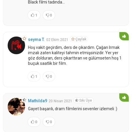
Black filmi tadında...
1
0
Çaylak
seyma T.
02 Ekim 2021
Hoş vakit geçirdim, ders de çıkardım. Çağan Irmak
imzalı zaten kaliteyi tahmin etmişsinizdir. Yer yer
göz dolduran, ders çıkarttıran ve gülümseten hoş 1
buçuk saatlik bir film.
1
0
Sıkı Üye
Mathilda9
20 Nisan 2021
Gayet başarılı, dram filmlerini sevenler izlemeli :)
0
0