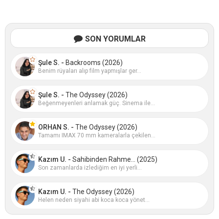
SON YORUMLAR
Şule S. -
Backrooms (2026)
Benim rüyaları alıp film yapmışlar ger...
Şule S. -
The Odyssey (2026)
Beğenmeyenleri anlamak güç. Sinema ile...
ORHAN S. -
The Odyssey (2026)
Tamamı IMAX 70 mm kameralarla çekilen...
Kazım U. -
Sahibinden Rahme... (2025)
Son zamanlarda izlediğim en iyi yerli...
Kazım U. -
The Odyssey (2026)
Helen neden siyahi abi koca koca yönet...