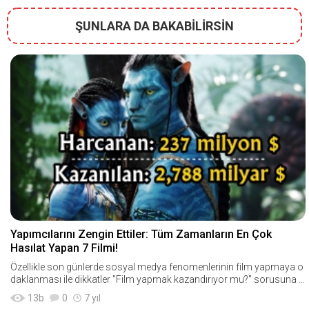
ŞUNLARA DA BAKABİLİRSİN
Yapımcılarını Zengin Ettiler: Tüm Zamanların En Çok
Hasılat Yapan 7 Filmi!
Özellikle son günlerde sosyal medya fenomenlerinin film yapmaya o
daklanması ile dikkatler "Film yapmak kazandırıyor mu?" sorusuna k
aydı. İşte bu yüzden sır
13
b
0
7 yıl