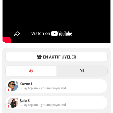
EN AKTİF ÜYELER
Ay
Yıl
Kazım U.
Bu ay toplam 2 yorumu yayınlandı.
1
Şule S.
Bu ay toplam 2 yorumu yayınlandı.
2