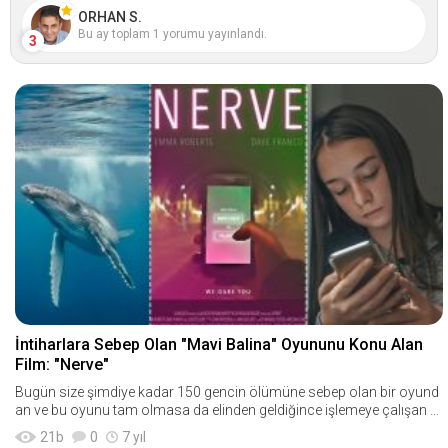
ORHAN S.
Bu ay toplam 1 yorumu yayınlandı.
3
İntiharlara Sebep Olan "Mavi Balina" Oyununu Konu Alan
Film: "Nerve"
Bugün size şimdiye kadar 150 gencin ölümüne sebep olan bir oyund
an ve bu oyunu tam olmasa da elinden geldiğince işlemeye çalışan bi
r gençlik filmi
21
b
0
7 yıl