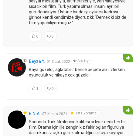
sosyal mesajlarıyla, alt metinleriyle, yan hikayesiyle
sıcacık bir film. Türk yapımı olması insanı ayrı bir
gururlandırıyor. Üstüne bir de iyi oyuncu kadrosu
girince kendi kendimize diyoruz ki; “Demek ki biz de
film yapabiliyormuşuz.”
0
0
Sıkı Üye
Beyza Y.
01 Ocak 2022
Baya güzeldi, ağlatabilir bence peçete alın izlerken,
oyunculuk ve hikaye çok güzeldi.
1
0
Usta Yorumcu
E.N.A.
07 Kasım 2021
Sonunda Türk filmlerinin kalitesi artıyor dedirten bir
film. Drama için ille zengin kız fakir oğlan figürü ya
da imkansız aşka gerek olmadığını ortaya koyuyor.