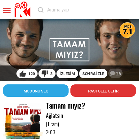
IMDB
7.1
120
3
İZLEDİM
SONRA İZLE
26
MODUNU SEÇ
Tamam mıyız?
Ağlatsın
( Dram)
2013