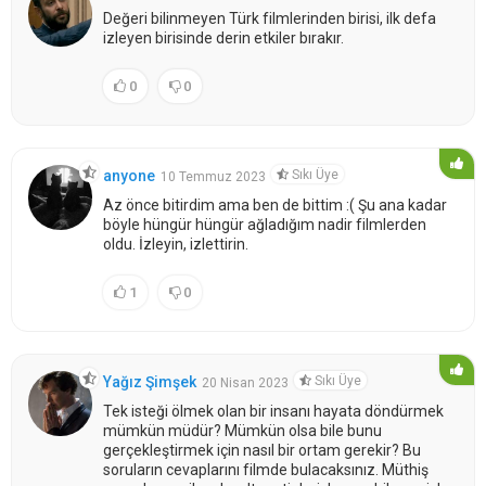
Değeri bilinmeyen Türk filmlerinden birisi, ilk defa
izleyen birisinde derin etkiler bırakır.
0
0
Sıkı Üye
anyone
10 Temmuz 2023
Az önce bitirdim ama ben de bittim :( Şu ana kadar
böyle hüngür hüngür ağladığım nadir filmlerden
oldu. İzleyin, izlettirin.
1
0
Sıkı Üye
Yağız Şimşek
20 Nisan 2023
Tek isteği ölmek olan bir insanı hayata döndürmek
mümkün müdür? Mümkün olsa bile bunu
gerçekleştirmek için nasıl bir ortam gerekir? Bu
soruların cevaplarını filmde bulacaksınız. Müthiş