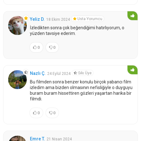
Usta Yorumcu
Yeliz D.
18 Ekim 2024
İzledikten sonra çok beğendiğimi hatırlıyorum, o
yüzden tavsiye ederim.
0
0
Sıkı Üye
Nazlı Ç.
24 Eylül 2024
Bu filmden sonra benzer konulu birçok yabancı film
izledim ama bizden olmasının nefisliğiyle o duyguyu
buram buram hissettiren gözleri yaşartan harika bir
filmdi.
0
0
Emre T.
21 Nisan 2024