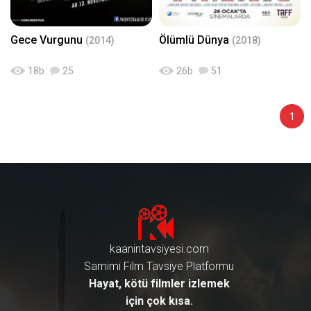
Gece Vurgunu
Ölümlü Dünya
(2014)
(2018)
18
b
25
26
b
51
1
kaanintavsiyesi.com
Samimi Film Tavsiye Platformu
Hayat, kötü filmler izlemek
için çok kısa.