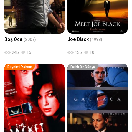
Boş Oda
Joe Black
(2007)
(1998)
24
b
15
13
b
10
Beynimi Yaksın
Farklı Bir Dünya