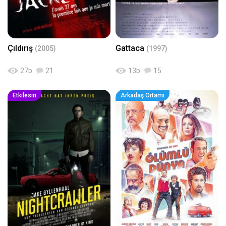
Çıldırış
Gattaca
(2005)
(1997)
27
b
21
13
b
15
Etkilesin
Arkadaş Ortamı