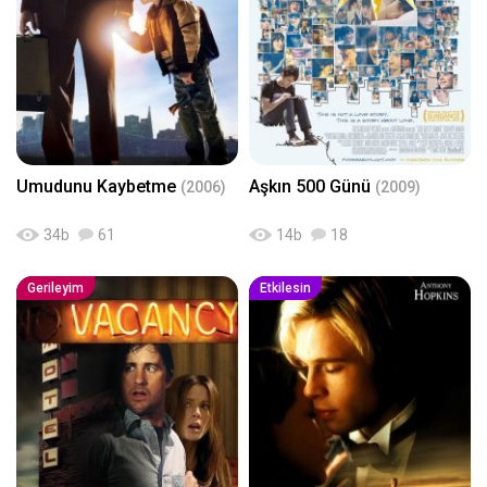
Umudunu Kaybetme
Aşkın 500 Günü
(2006)
(2009)
34
b
61
14
b
18
Gerileyim
Etkilesin