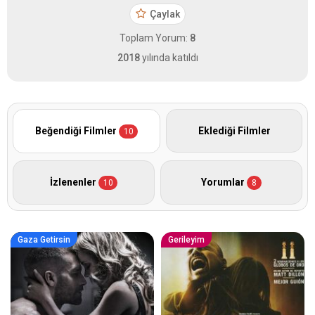
Çaylak
Toplam Yorum:
8
2018
yılında katıldı
Beğendiği Filmler
Eklediği Filmler
10
İzlenenler
Yorumlar
10
8
Gaza Getirsin
Gerileyim