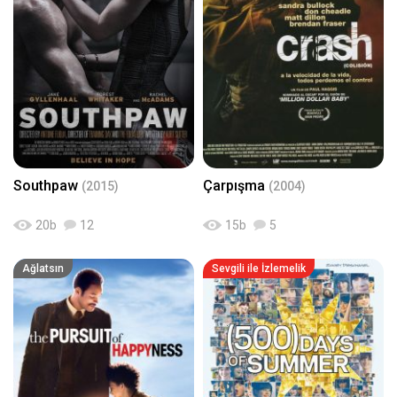
Southpaw
Çarpışma
(2015)
(2004)
20
b
12
15
b
5
Ağlatsın
Sevgili ile İzlemelik