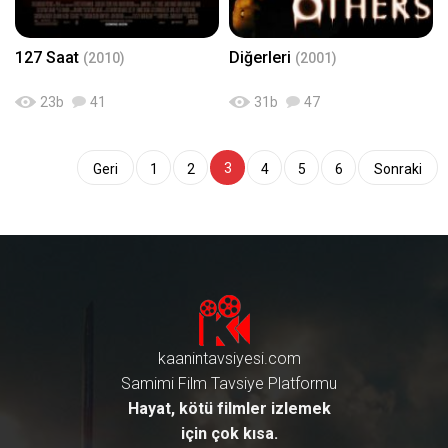
127 Saat
Diğerleri
(2010)
(2001)
23
b
41
31
b
47
3
Geri
1
2
4
5
6
Sonraki
kaanintavsiyesi.com
Samimi Film Tavsiye Platformu
Hayat, kötü filmler izlemek
için çok kısa.