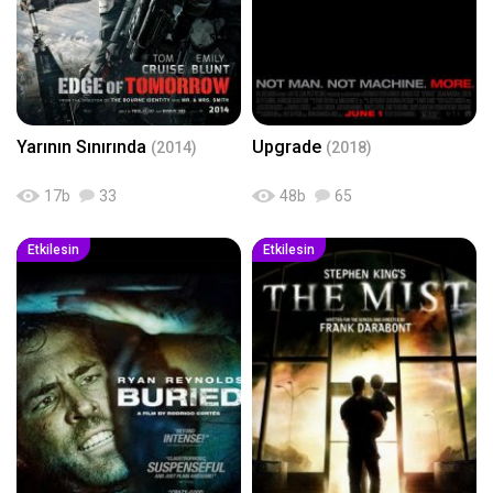
Yarının Sınırında
Upgrade
(2014)
(2018)
17
b
33
48
b
65
Etkilesin
Etkilesin