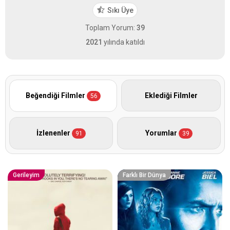
Sıkı Üye
Toplam Yorum:
39
2021
yılında katıldı
Beğendiği Filmler
Eklediği Filmler
56
İzlenenler
Yorumlar
91
39
Gerileyim
Farklı Bir Dünya