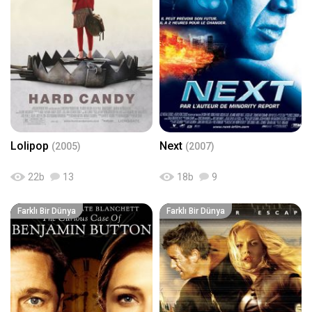
Lolipop
Next
(2005)
(2007)
22
b
13
18
b
9
Farklı Bir Dünya
Farklı Bir Dünya