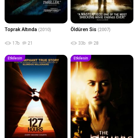
Toprak Altında
Öldüren Sis
(2010)
(2007)
17
b
21
33
b
28
Etkilesin
Etkilesin