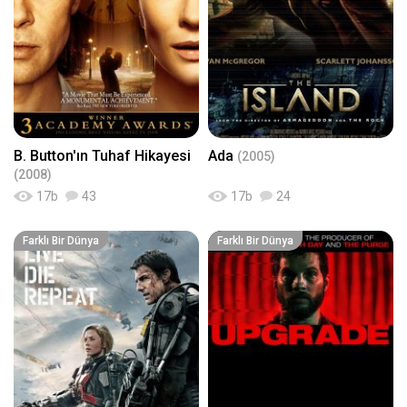
B. Button'ın Tuhaf Hikayesi
Ada
(2005)
(2008)
17
b
43
17
b
24
Farklı Bir Dünya
Farklı Bir Dünya