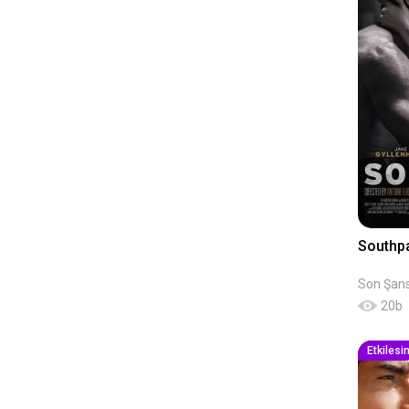
South
Son Şan
20
b
Etkilesi