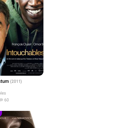
stum
(2011)
bles
60