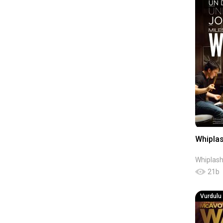
Whipla
Whiplas
21
b
Vurdulu K