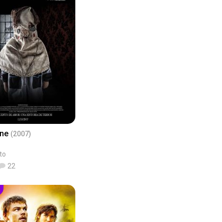
ane
(2007)
to
22