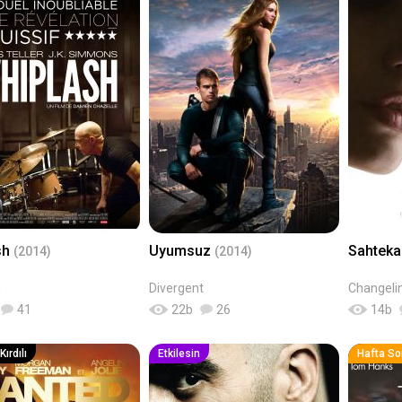
sh
Uyumsuz
Sahtek
(2014)
(2014)
h
Divergent
Changeli
41
22
b
26
14
b
ırdılı
Etkilesin
Hafta So