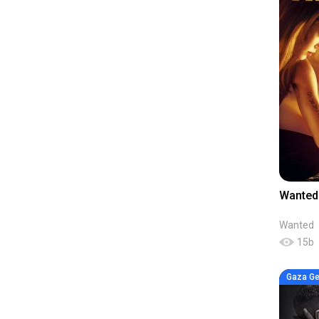
Wante
Wanted
15
b
Gaza Ge