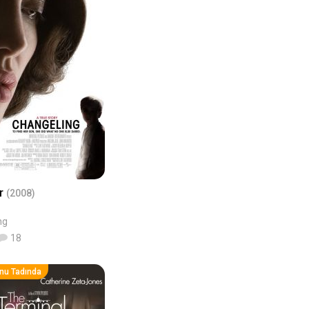
ar
(2008)
ng
18
nu Tadında