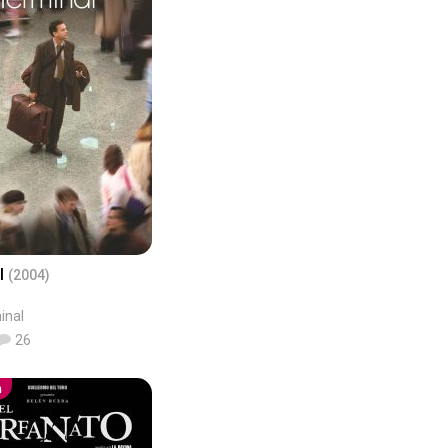
l
(2004)
inal
26
m