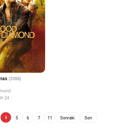
lmas
(2006)
amond
24
4
5
6
7
11
Sonraki
Son