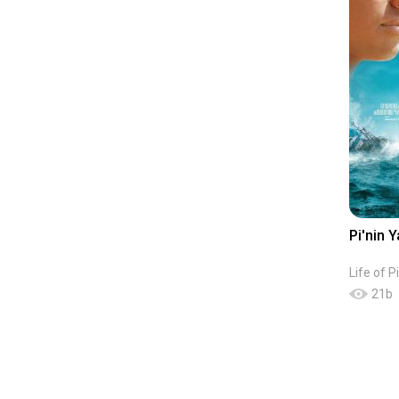
Pi'nin 
Life of Pi
21
b