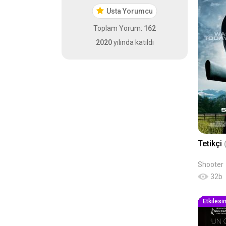
Usta Yorumcu
Toplam Yorum:
162
2020
yılında katıldı
Tetikçi
Shooter
32
b
Etkilesi