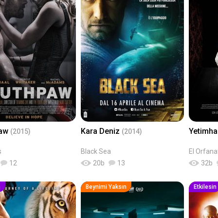
paw
Kara Deniz
Yetimh
(2015)
(2014)
s
Black Sea
El Orfana
12
20
b
13
32
b
n
Beynimi Yaksın
Etkilesin