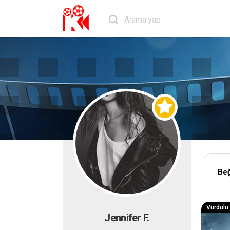
Beğ
Vurdulu K
Jennifer F.