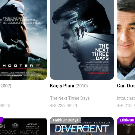
Kaçış Planı
Can Do
(2007)
(2010)
The Next Three Days
Intoucha
13
22
b
11
21
b
n
Farklı Bir Dünya
Etkilesin