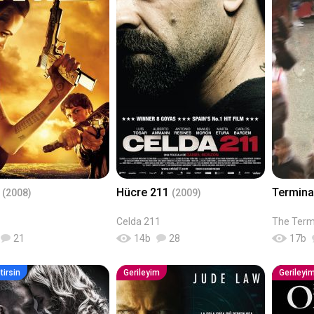
d
Hücre 211
Termina
(2008)
(2009)
Celda 211
The Term
21
14
b
28
17
b
tirsin
Gerileyim
Gerileyi