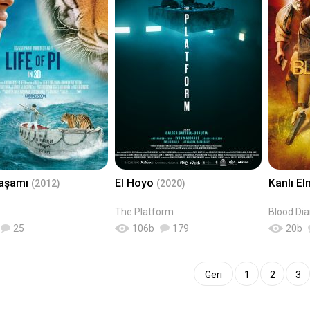
Yaşamı
El Hoyo
Kanlı E
(2012)
(2020)
The Platform
Blood Di
25
106
b
179
20
b
Geri
1
2
3