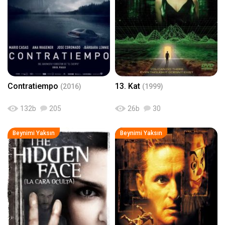
Contratiempo
13. Kat
(2016)
(1999)
132
b
205
26
b
30
Beynimi Yaksın
Beynimi Yaksın