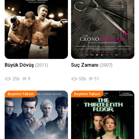
Büyük Dövüş
Suç Zamanı
(2011)
(2007)
25
b
9
50
b
51
Beynimi Yaksın
Beynimi Yaksın