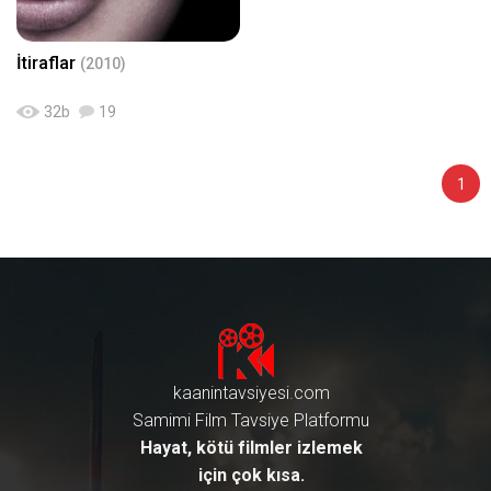
İtiraflar
(2010)
32
b
19
1
kaanintavsiyesi.com
Samimi Film Tavsiye Platformu
Hayat, kötü filmler izlemek
için çok kısa.