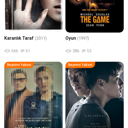
Karanlık Taraf
Oyun
(2011)
(1997)
66
b
61
38
b
53
Beynimi Yaksın
Beynimi Yaksın