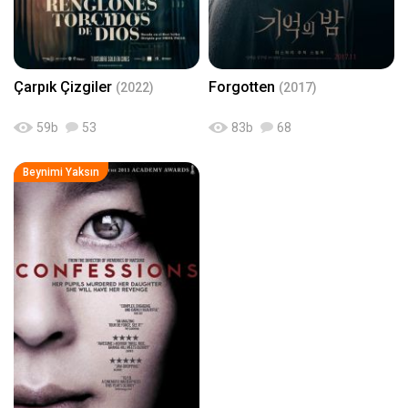
Çarpık Çizgiler
Forgotten
(2022)
(2017)
59
b
53
83
b
68
Beynimi Yaksın