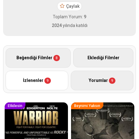
Çaylak
Toplam Yorum:
9
2024
yılında katıldı
Beğendiği Filmler
Eklediği Filmler
8
İzlenenler
Yorumlar
9
9
Etkilesin
Beynimi Yaksın