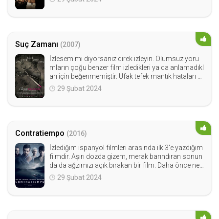
Suç Zamanı
(2007)
İzlesem mi diyorsanız direk izleyin. Olumsuz yoru
mların çoğu benzer film izledikleri ya da anlamadıkl
arı için beğenmemiştir. Ufak tefek mantık hataları ol
abilir ama ortada seyir keyfi var.
29 Şubat 2024
Contratiempo
(2016)
İzlediğim ispanyol filmleri arasında ilk 3'e yazdığım
filmdir. Aşırı dozda gizem, merak barındıran sonun
da da ağzımızı açık bırakan bir film. Daha önce ned
en izlemedim diyeceğinize kalıbımı basarım.
29 Şubat 2024