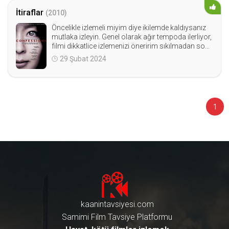
İtiraflar
(2010)
Öncelikle izlemeli miyim diye ikilemde kaldıysanız
mutlaka izleyin. Genel olarak ağır tempoda ilerliyor,
filmi dikkatlice izlemenizi öneririm sıkılmadan sonu
nu getirirseniz tatmin şekilde biraz da şok olarak fil
29 Şubat 2024
mi kapatacaksınız. Biraz kasvetli havası var, müzikl
erde tam tersi huzur verici enteresan bir yapım.
1
kaanintavsiyesi.com
Samimi Film Tavsiye Platformu