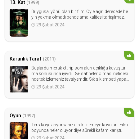
13. Kat
(1999)
Duygusal yönü olan bir film. Öyle aşırı derecede be
yin yakma olmadı bende ama kalitesi tartışılmaz.
29 Şubat 2024
Karanlık Taraf
(2011)
Başlarda merak ettirip sonraları açıklığa kavuştur
ma konusunda iyiydi.18+ sahneler olması neticesi
nde tek izlemeniz tavsiyemdir. Sık sık empati yapab
ilirsiniz bu filmde.
29 Şubat 2024
Oyun
(1997)
Ters köşe arıyorsanız direk izlemeye koyulun. Film
boyunca neler oluyor diye sürekli kafam karıştı.
29 Şubat 2024