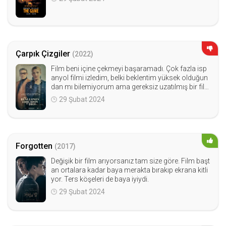
Çarpık Çizgiler
(2022)
Film beni içine çekmeyi başaramadı. Çok fazla isp
anyol filmi izledim, belki beklentim yüksek olduğun
dan mı bilemiyorum ama gereksiz uzatılmış bir fil
m.
29 Şubat 2024
Forgotten
(2017)
Değişik bir film arıyorsanız tam size göre. Film başt
an ortalara kadar baya merakta bırakıp ekrana kitli
yor. Ters köşeleri de baya iyiydi.
29 Şubat 2024