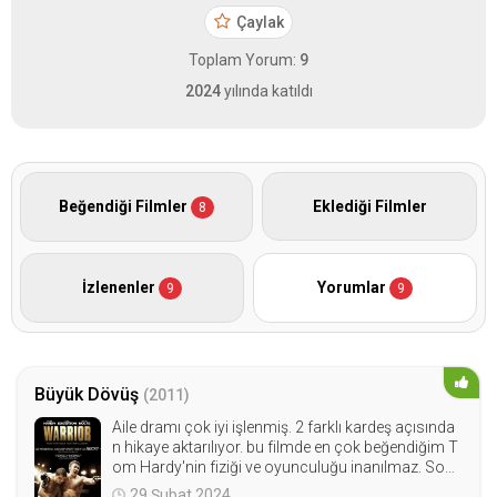
Çaylak
Toplam Yorum:
9
2024
yılında katıldı
Beğendiği Filmler
Eklediği Filmler
8
İzlenenler
Yorumlar
9
9
Büyük Dövüş
(2011)
Aile dramı çok iyi işlenmiş. 2 farklı kardeş açısında
n hikaye aktarılıyor. bu filmde en çok beğendiğim T
om Hardy'nin fiziği ve oyunculuğu inanılmaz. Sonu
aklımdaki gibi olsa imdb 9'u net zorlardı.
29 Şubat 2024