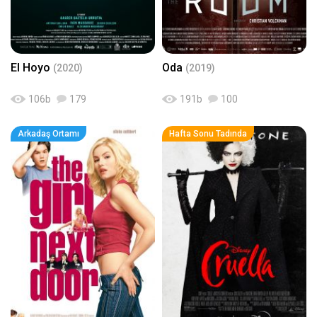
El Hoyo
Oda
(2020)
(2019)
106
b
179
191
b
100
Arkadaş Ortamı
Hafta Sonu Tadında