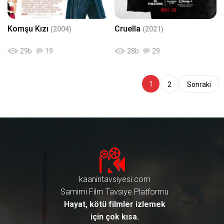
Komşu Kızı
Cruella
(2004)
(2021)
29
b
19
28
b
29
1
2
Sonraki
kaanintavsiyesi.com
Samimi Film Tavsiye Platformu
Hayat, kötü filmler izlemek
için çok kısa.