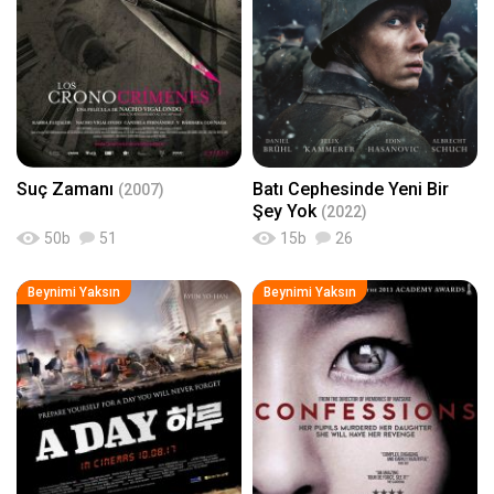
Suç Zamanı
Batı Cephesinde Yeni Bir
(2007)
Şey Yok
(2022)
50
b
51
15
b
26
Beynimi Yaksın
Beynimi Yaksın