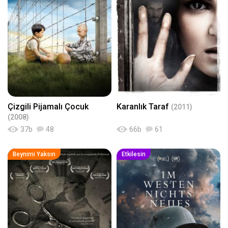
Çizgili Pijamalı Çocuk
Karanlık Taraf
(2011)
(2008)
37
b
48
66
b
61
Beynimi Yaksın
Etkilesin