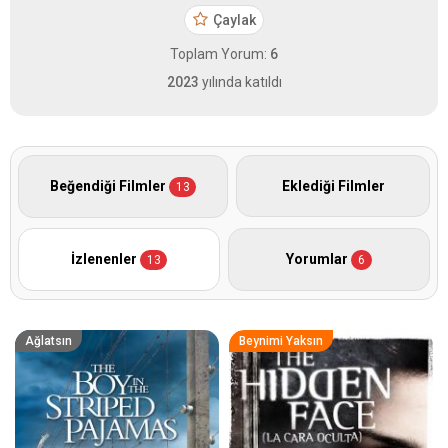
Çaylak
Toplam Yorum:
6
2023
yılında katıldı
Beğendiği Filmler
Eklediği Filmler
13
İzlenenler
Yorumlar
13
6
Ağlatsın
Beynimi Yaksın