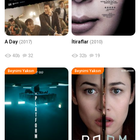
A Day
İtiraflar
(2017)
(2010)
40
b
32
32
b
19
Beynimi Yaksın
Beynimi Yaksın