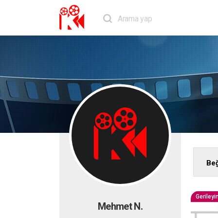
Beğ
Geriley
Mehmet N.