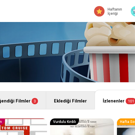
Haftanın
İçeriği
endiği Filmler
Eklediği Filmler
İzlenenler
3
101
im
Vurdulu Kırdılı
Hafta So