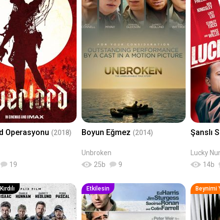
rd Operasyonu
Boyun Eğmez
Şanslı S
(2018)
(2014)
Unbroken
Lucky Nu
19
25
b
9
14
b
ırdılı
Etkilesin
Beynimi 