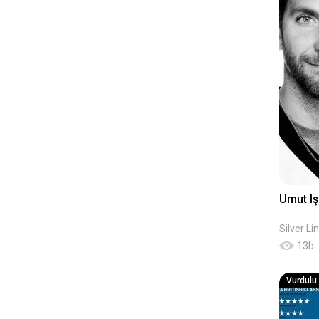
Umut I
Silver Li
13
b
Vurdulu K