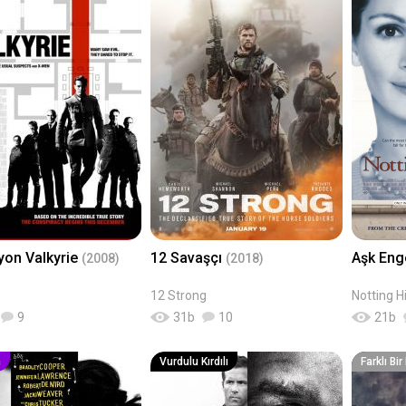
yon Valkyrie
12 Savaşçı
Aşk Eng
(2008)
(2018)
12 Strong
Notting Hi
9
31
b
10
21
b
n
Vurdulu Kırdılı
Farklı Bi