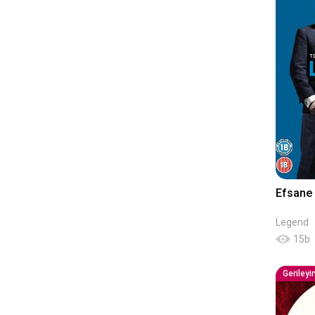
Efsane
Legend
15
b
Geriley