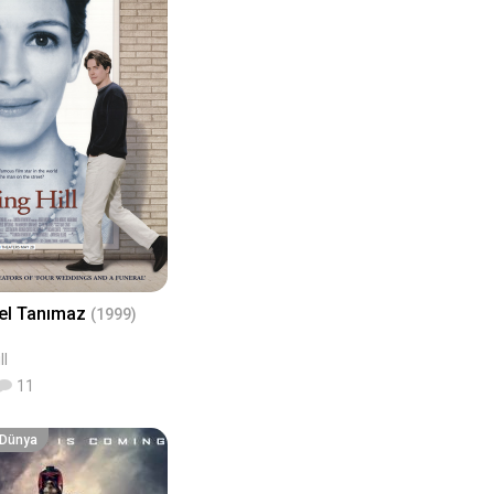
el Tanımaz
(1999)
ll
11
r Dünya