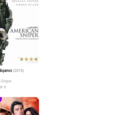
Nişancı
(2015)
 Sniper
9