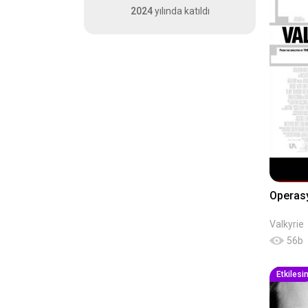
2024
yılında katıldı
Operas
Valkyrie
56
b
Etkilesi