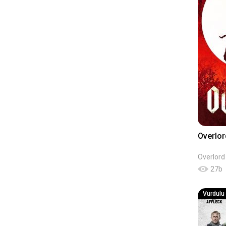
Overlo
Overlord
27
b
Vurdulu K