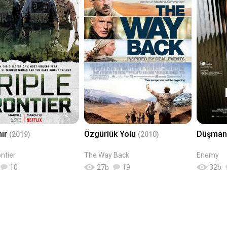
nır
Özgürlük Yolu
Düşma
(2019)
(2010)
ontier
The Way Back
Enemy
10
27
b
19
32
b