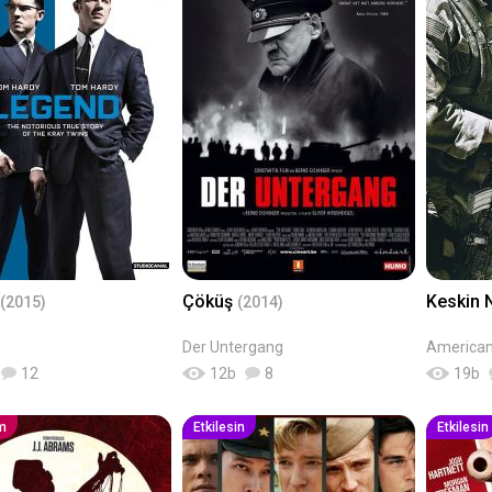
Çöküş
Keskin 
(2015)
(2014)
Der Untergang
American
12
12
b
8
19
b
im
Etkilesin
Etkilesin