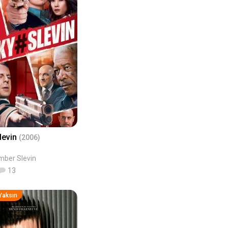
levin
(2006)
mber Slevin
13
Yaksın