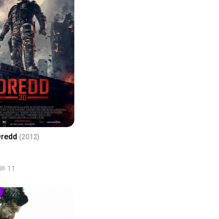
Dredd
(2012)
11