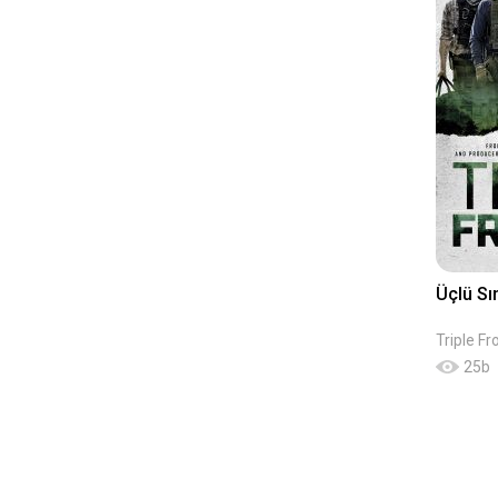
Üçlü Sı
Triple Fr
25
b