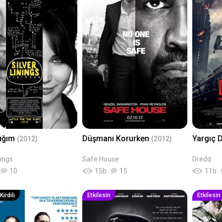
şığım
Düşmanı Korurken
Yargıç 
(2012)
(2012)
nings
Safe House
Dredd
10
15
b
15
11
b
ırdılı
Etkilesin
Etkilesin