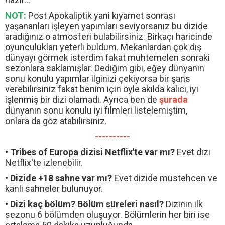
NOT:
Post Apokaliptik yani kıyamet sonrası
yaşananları işleyen yapımları seviyorsanız bu dizide
aradığınız o atmosferi bulabilirsiniz. Birkaçı haricinde
oyunculukları yeterli buldum. Mekanlardan çok dış
dünyayı görmek isterdim fakat muhtemelen sonraki
sezonlara saklamışlar. Dediğim gibi, eğey dünyanın
sonu konulu yapımlar ilginizi çekiyorsa bir şans
verebilirsiniz fakat benim için öyle akılda kalıcı, iyi
işlenmiş bir dizi olamadı. Ayrıca ben de
şurada
dünyanın sonu konulu iyi filmleri listelemiştim,
onlara da göz atabilirsiniz.
----------
• Tribes of Europa dizisi Netflix'te var mı?
Evet dizi
Netflix'te izlenebilir.
• Dizide +18 sahne var mı?
Evet dizide müstehcen ve
kanlı sahneler bulunuyor.
• Dizi kaç bölüm?
Bölüm süreleri nasıl?
Dizinin ilk
sezonu 6 bölümden oluşuyor. Bölümlerin her biri ise