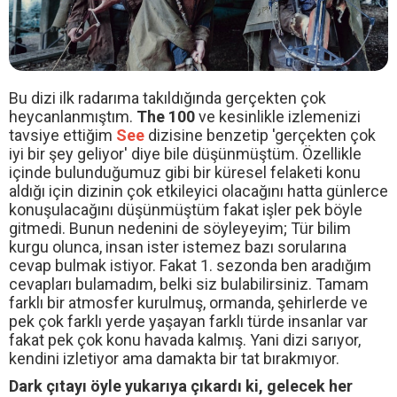
Bu dizi ilk radarıma takıldığında gerçekten çok
heycanlanmıştım.
The 100
ve kesinlikle izlemenizi
tavsiye ettiğim
See
dizisine benzetip 'gerçekten çok
iyi bir şey geliyor' diye bile düşünmüştüm. Özellikle
içinde bulunduğumuz gibi bir küresel felaketi konu
aldığı için dizinin çok etkileyici olacağını hatta günlerce
konuşulacağını düşünmüştüm fakat işler pek böyle
gitmedi. Bunun nedenini de söyleyeyim; Tür bilim
kurgu olunca, insan ister istemez bazı sorularına
cevap bulmak istiyor. Fakat 1. sezonda ben aradığım
cevapları bulamadım, belki siz bulabilirsiniz. Tamam
farklı bir atmosfer kurulmuş, ormanda, şehirlerde ve
pek çok farklı yerde yaşayan farklı türde insanlar var
fakat pek çok konu havada kalmış. Yani dizi sarıyor,
kendini izletiyor ama damakta bir tat bırakmıyor.
Dark çıtayı öyle yukarıya çıkardı ki, gelecek her