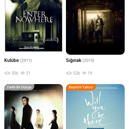
Kulübe
Sığınak
(2011)
(2015)
35
b
31
52
b
19
Farklı Bir Dünya
Beynimi Yaksın