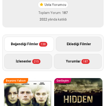
Usta Yorumcu
Toplam Yorum:
187
2022
yılında katıldı
Beğendiği Filmler
Eklediği Filmler
138
İzlenenler
Yorumlar
215
187
Beynimi Yaksın
Gerileyim