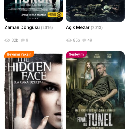
Zaman Döngüsü
Açık Mezar
(2016)
(2013)
32
b
9
85
b
49
Beynimi Yaksın
Gerileyim