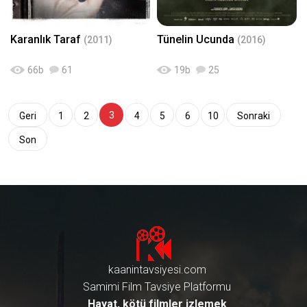
Karanlık Taraf
Tünelin Ucunda
(2011)
(2016)
66
b
61
19
b
25
3
Geri
1
2
4
5
6
10
Sonraki
Son
kaanintavsiyesi.com
Samimi Film Tavsiye Platformu
Hayat, kötü filmler izlemek