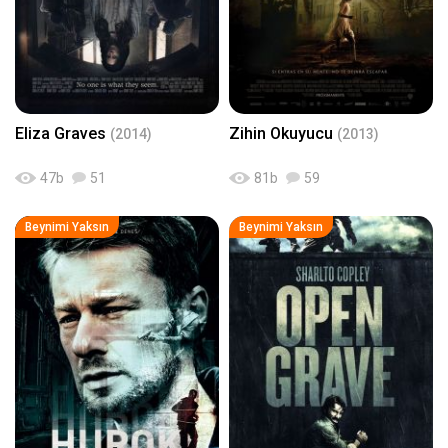
Eliza Graves
Zihin Okuyucu
(2014)
(2013)
47
b
51
81
b
59
Beynimi Yaksın
Beynimi Yaksın