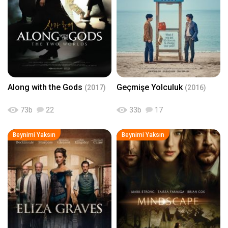
Along with the Gods
Geçmişe Yolculuk
(2017)
(2016)
73
b
22
33
b
17
Beynimi Yaksın
Beynimi Yaksın