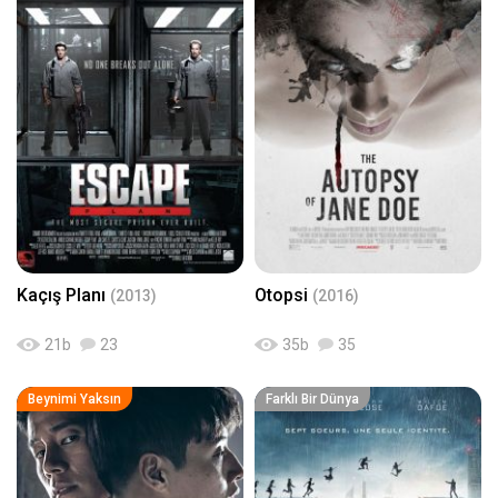
Kaçış Planı
Otopsi
(2013)
(2016)
21
b
23
35
b
35
Beynimi Yaksın
Farklı Bir Dünya