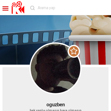
oguzben
bak yanlış olmasın hava olmasın