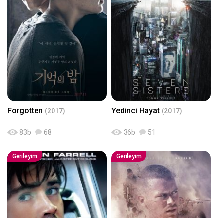
Forgotten
Yedinci Hayat
(2017)
(2017)
83
b
68
36
b
51
Gerileyim
Gerileyim