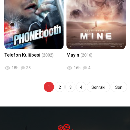
Telefon Kulübesi
Mayın
(2002)
(2016)
18
b
35
16
b
4
1
2
3
4
Sonraki
Son