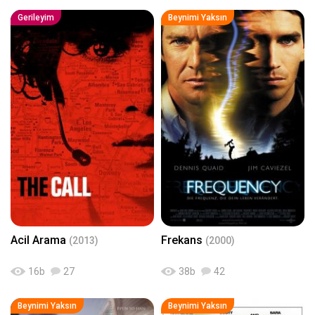
Gerileyim
Beynimi Yaksın
Acil Arama
Frekans
(2013)
(2000)
16
b
27
38
b
42
Beynimi Yaksın
Beynimi Yaksın