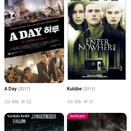
A Day
Kulübe
(2017)
(2011)
40
b
32
35
b
31
Vurdulu Kırdılı
Gerileyim