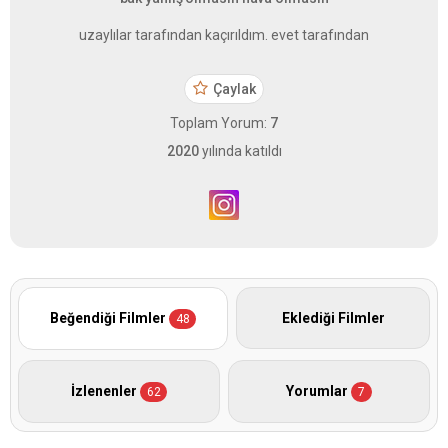
uzaylılar tarafından kaçırıldım. evet tarafından
Çaylak
Toplam Yorum:
7
2020
yılında katıldı
Beğendiği Filmler
Eklediği Filmler
48
İzlenenler
Yorumlar
62
7