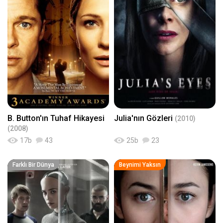
B. Button'ın Tuhaf Hikayesi
Julia'nın Gözleri
(2010)
(2008)
17
b
43
25
b
23
Farklı Bir Dünya
Beynimi Yaksın