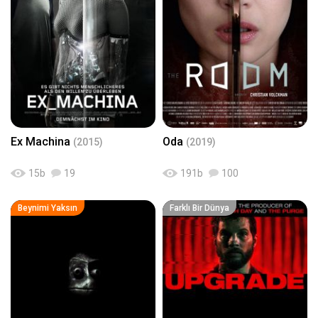
Ex Machina
Oda
(2015)
(2019)
15
b
19
191
b
100
Beynimi Yaksın
Farklı Bir Dünya