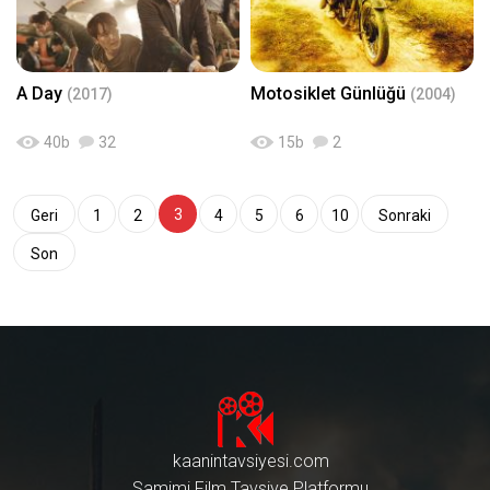
A Day
Motosiklet Günlüğü
(2017)
(2004)
40
b
32
15
b
2
3
Geri
1
2
4
5
6
10
Sonraki
Son
kaanintavsiyesi.com
Samimi Film Tavsiye Platformu