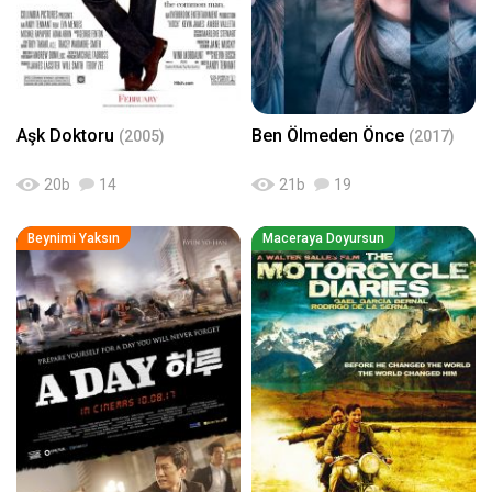
Aşk Doktoru
Ben Ölmeden Önce
(2005)
(2017)
20
b
14
21
b
19
Beynimi Yaksın
Maceraya Doyursun