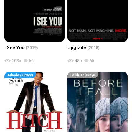
i See You
Upgrade
(2019)
(2018)
103
b
60
48
b
65
Arkadaş Ortamı
Farklı Bir Dünya