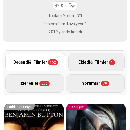
Sıkı Üye
Toplam Yorum:
70
Toplam Film Tavsiyesi:
1
2019
yılında katıldı
Beğendiği Filmler
Eklediği Filmler
152
1
İzlenenler
Yorumlar
296
70
Farklı Bir Dünya
Gerileyim