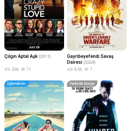
Çılgın Aptal Aşk
Gayribeyefendi Savaş
(2011)
Dairesi
(2024)
20
b
11
8.5
b
7
Eğlendirsin
Farklı Bir Dünya