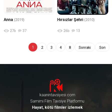
Anna
Hırsızlar Şehri
(2019)
(2010)
27
b
37
26
b
13
1
2
3
4
8
Sonraki
Son
kaanintavsiyesi.com
Samimi Film Tavsiye Platformu
Hayat, kötü filmler izlemek