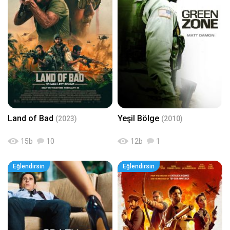
Land of Bad
Yeşil Bölge
(2023)
(2010)
15
b
10
12
b
1
Eğlendirsin
Eğlendirsin