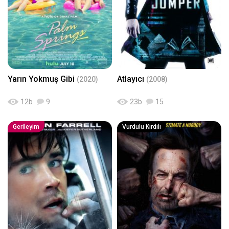
Yarın Yokmuş Gibi
Atlayıcı
(2020)
(2008)
12
b
9
23
b
15
Gerileyim
Vurdulu Kırdılı