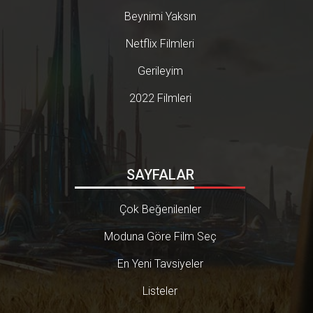
Beynimi Yaksın
Netflix Filmleri
Gerileyim
2022 Filmleri
SAYFALAR
Çok Beğenilenler
Moduna Göre Film Seç
En Yeni Tavsiyeler
Listeler