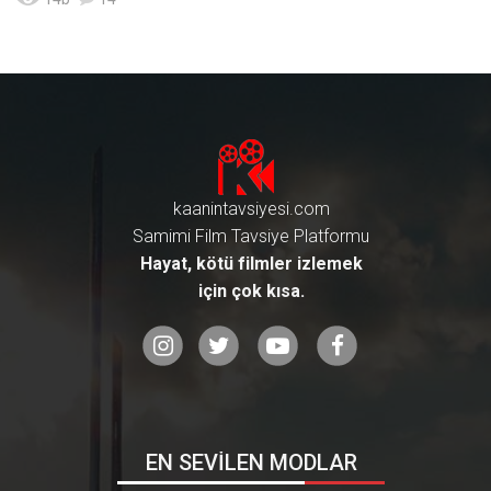
kaanintavsiyesi.com
Samimi Film Tavsiye Platformu
Hayat, kötü filmler izlemek
için çok kısa.
EN SEVİLEN MODLAR