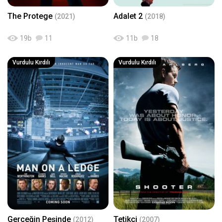
The Protege
Adalet 2
(2021)
(2018)
19
b
11
11
b
18
Vurdulu Kırdılı
Vurdulu Kırdılı
Gerçeğin Peşinde
Tetikçi
(2012)
(2007)