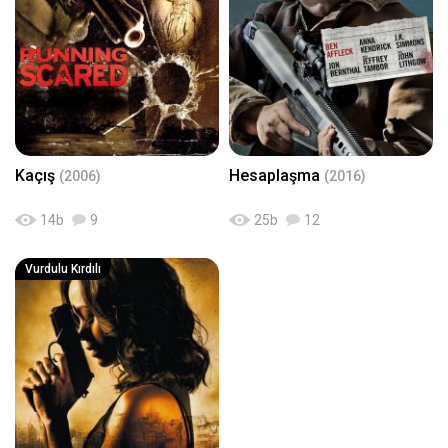
Kaçış
Hesaplaşma
(2006)
(2016)
14
b
9
25
b
12
Vurdulu Kırdılı