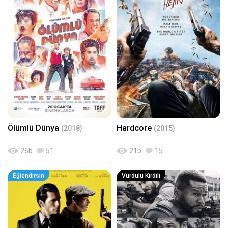
Ölümlü Dünya
Hardcore
(2018)
(2015)
26
b
51
21
b
15
Eğlendirsin
Vurdulu Kırdılı