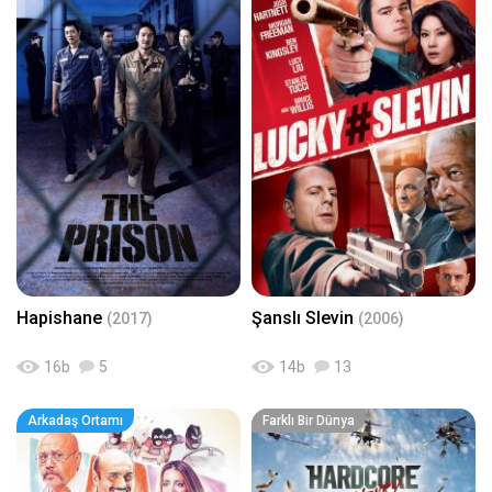
Hapishane
Şanslı Slevin
(2017)
(2006)
16
b
5
14
b
13
Arkadaş Ortamı
Farklı Bir Dünya