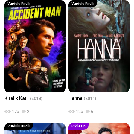
Vurdulu Kırdılı
Vurdulu Kırdılı
Kiralık Katil
Hanna
(2018)
(2011)
17
b
2
12
b
6
Vurdulu Kırdılı
Etkilesin