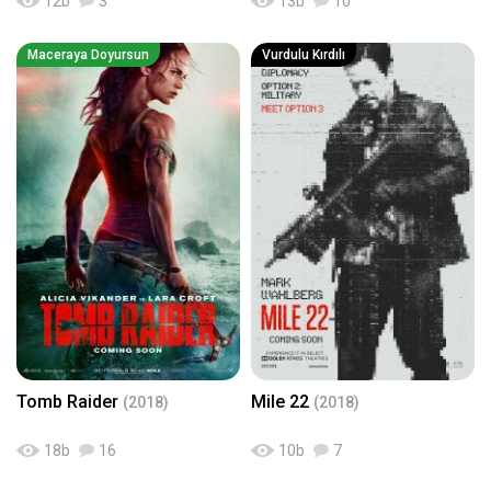
12
b
3
13
b
10
Maceraya Doyursun
Vurdulu Kırdılı
Tomb Raider
Mile 22
(2018)
(2018)
18
b
16
10
b
7