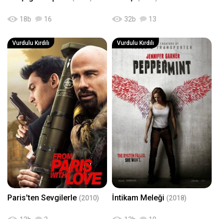
18
b
16
32
b
13
Vurdulu Kırdılı
Vurdulu Kırdılı
Paris'ten Sevgilerle
İntikam Meleği
(2010)
(2018)