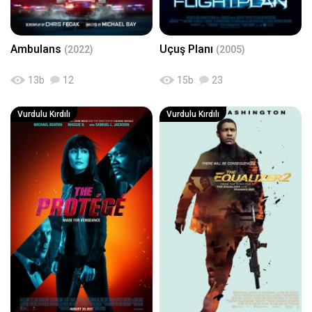
Ambulans
Uçuş Planı
(2022)
(2005)
13
b
12
15
b
23
Vurdulu Kırdılı
Vurdulu Kırdılı