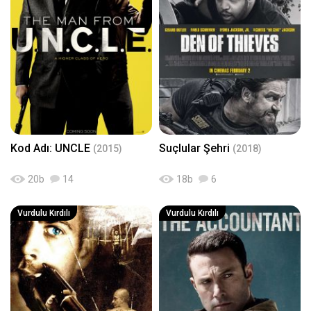
Kod Adı: UNCLE
Suçlular Şehri
(2015)
(2018)
20
b
14
18
b
6
Vurdulu Kırdılı
Vurdulu Kırdılı