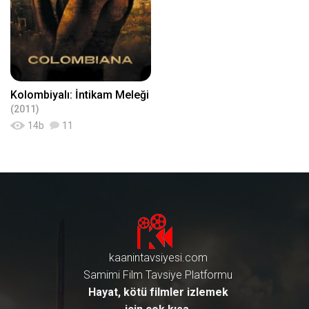
Kolombiyalı: İntikam Meleği
(2011)
14
b
11
kaanintavsiyesi.com
Samimi Film Tavsiye Platformu
Hayat, kötü filmler izlemek