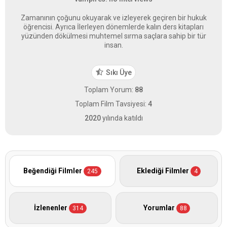
Zamanının çoğunu okuyarak ve izleyerek geçiren bir hukuk
öğrencisi. Ayrıca İlerleyen dönemlerde kalın ders kitapları
yüzünden dökülmesi muhtemel sırma saçlara sahip bir tür
insan.
Sıkı Üye
Toplam Yorum:
88
Toplam Film Tavsiyesi:
4
2020
yılında katıldı
Beğendiği Filmler
Eklediği Filmler
245
4
İzlenenler
Yorumlar
314
88