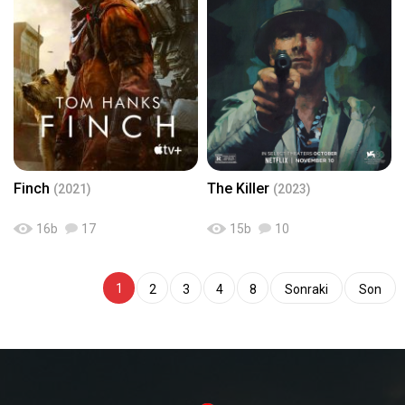
Finch
The Killer
(2021)
(2023)
16
b
17
15
b
10
1
2
3
4
8
Sonraki
Son