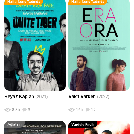
Hafta Sonu Tadında
Hafta Sonu Tadında
Beyaz Kaplan
Vakit Varken
(2021)
(2022)
8.3
b
3
16
b
12
Ağlatsın
Vurdulu Kırdılı