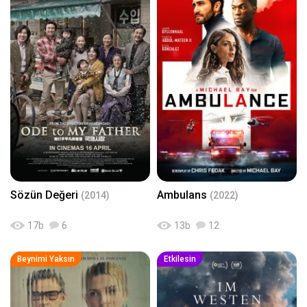
Sözün Değeri
Ambulans
(2014)
(2022)
17
b
6
13
b
12
Beynimi Yaksın
Etkilesin