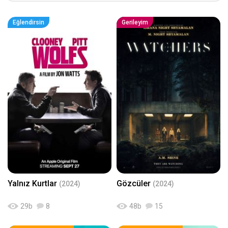
Eğlendirsin
Gerileyim
Yalnız Kurtlar
Gözcüler
(2024)
(2024)
29
b
8
48
b
15