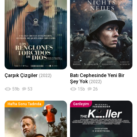
Çarpık Çizgiler
Batı Cephesinde Yeni Bir
(2022)
Şey Yok
(2022)
59
b
53
15
b
26
Hafta Sonu Tadında
Gerileyim