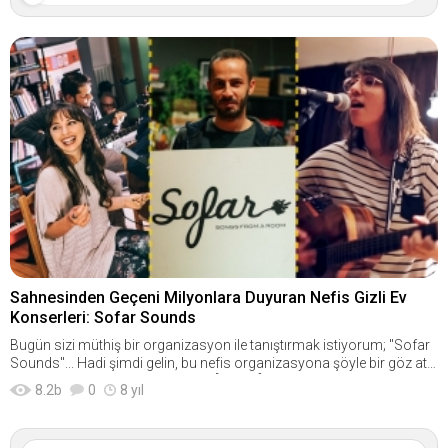
Sahnesinden Geçeni Milyonlara Duyuran Nefis Gizli Ev
Konserleri: Sofar Sounds
Bugün sizi müthiş bir organizasyon ile tanıştırmak istiyorum; "Sofar
Sounds"... Hadi şimdi gelin, bu nefis organizasyona şöyle bir göz atal
ım! Peki nedir bu Sofar Sounds? [RESIM]http://www.kaanintavsiyesi.
8.2
b
0
8 yıl
com/pictures/kesfet/12/68/sahnesinden-geceni-milyonlara-duyura
n-nefis-gizli-ev-konserleri-sofar-sounds-780x439.jpg[/RESIM]Şimdi ş
öyle düşünün: Ya sanatçılar bir evin salonunda çalıp söyleseydi ve k