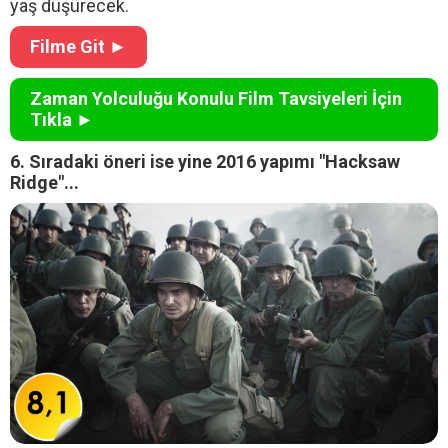
yaş düşürecek.
Filme Git ►
Zaman Yolculuğu Konulu Film Tavsiyeleri İçin
Tıkla ►
6. Sıradaki öneri ise yine 2016 yapımı "Hacksaw
Ridge"...