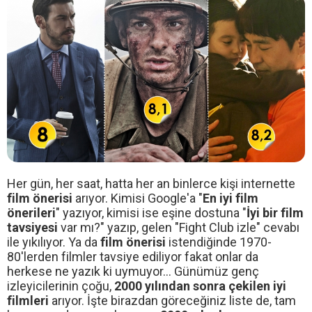
Her gün, her saat, hatta her an binlerce kişi internette
film önerisi
arıyor. Kimisi Google'a "
En iyi film
önerileri
" yazıyor, kimisi ise eşine dostuna "
İyi
bir film
tavsiyesi
var mı?" yazıp, gelen "Fight Club izle" cevabı
ile yıkılıyor. Ya da
film önerisi
istendiğinde 1970-
80'lerden filmler tavsiye ediliyor fakat onlar da
herkese ne yazık ki uymuyor... Günümüz genç
izleyicilerinin çoğu,
2000 yılından sonra çekilen iyi
filmleri
arıyor. İşte birazdan göreceğiniz liste de, tam