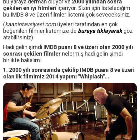
bu yaraya derman oluyor ve
2000 yılından sonra
çekilen en iyi filmler
i içeriyor. Sizin için listelediğim
bu IMDB 8 ve üzeri filmler listemi çok seveceksiniz.
(
kaanintavsiyesi.com
üyeleri tarafından en çok
beğenilen filmler listemize de
buraya tıklayarak
göz
atabilirsiniz)
Hadi gelin şimdi
IMDB puanı 8 ve üzeri olan 2000 yılı
sonrası çekilen filmler
nelermiş hadi gelin şimdi
birlikte bakalım!
1. 2000 yılı sonrasında çekilip IMDB puanı 8 ve üzeri
olan ilk filmimiz 2014 yapımı "Whiplash"...