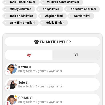
ımdb 8 üzeri filmler
2000 yılı sonrası filmleri
etkileyici filmler
en iyi filmler
en iyi film önerileri
ımdb en iyi filmler
whiplash filmi
warrior filmi
en iyi film önerileri
ödüllü filmler
EN AKTİF ÜYELER
Ay
Yıl
Kazım U.
Bu ay toplam 2 yorumu yayınlandı.
1
Şule S.
Bu ay toplam 2 yorumu yayınlandı.
2
ORHAN S.
Bu ay toplam 1 yorumu yayınlandı.
3